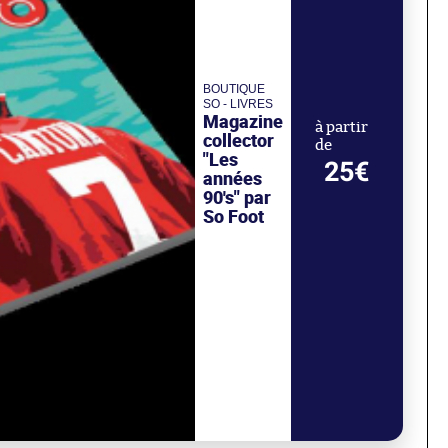
BOUTIQUE
SO - LIVRES
Magazine
à partir
collector
de
"Les
25€
années
90's" par
So Foot