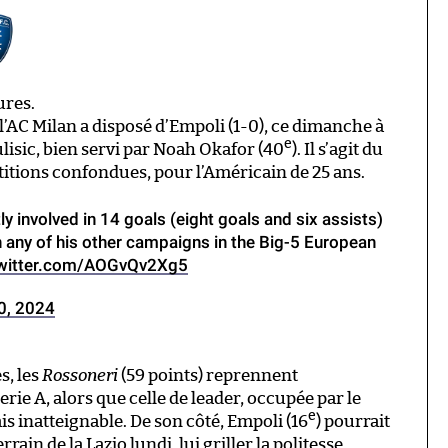
ures.
AC Milan a disposé d’Empoli (1-0), ce dimanche à
e
ulisic, bien servi par Noah Okafor (40
). Il s’agit du
titions confondues, pour l’Américain de 25 ans.
ly involved in 14 goals (eight goals and six assists)
n any of his other campaigns in the Big-5 European
twitter.com/AOGvQv2Xg5
0, 2024
s, les
Rossoneri
(59 points) reprennent
ie A, alors que celle de leader, occupée par le
e
ais inatteignable. De son côté, Empoli (16
) pourrait
rain de la Lazio lundi, lui griller la politesse.