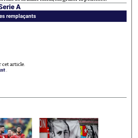
Serie A
ses remplaçants
cet article.
ant
.