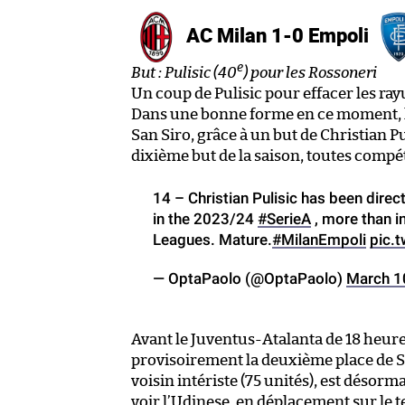
AC Milan 1-0 Empoli
e
But : Pulisic (40
) pour les Rossoneri
Un coup de Pulisic pour effacer les ray
Dans une bonne forme en ce moment, l’
San Siro, grâce à un but de Christian P
dixième but de la saison, toutes compé
14 – Christian Pulisic has been direct
in the 2023/24
#SerieA
, more than i
Leagues. Mature.
#MilanEmpoli
pic.
— OptaPaolo (@OptaPaolo)
March 1
Avant le Juventus-Atalanta de 18 heure
provisoirement la deuxième place de Ser
voisin intériste (75 unités), est désorm
voir l’Udinese, en déplacement sur le ter