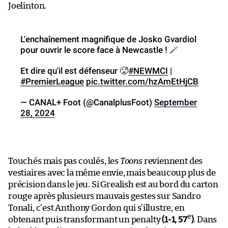
Joelinton.
L'enchaînement magnifique de Josko Gvardiol
pour ouvrir le score face à Newcastle ! 🪄
Et dire qu'il est défenseur 🥵
#NEWMCI
|
#PremierLeague
pic.twitter.com/hzAmEtHjCB
— CANAL+ Foot (@CanalplusFoot)
September
28, 2024
Touchés mais pas coulés, les
Toons
reviennent des
vestiaires avec la même envie, mais beaucoup plus de
précision dans le jeu. Si Grealish est au bord du carton
rouge après plusieurs mauvais gestes sur Sandro
Tonali, c’est Anthony Gordon qui s’illustre, en
e
obtenant puis transformant un penalty
(1-1, 57
)
. Dans