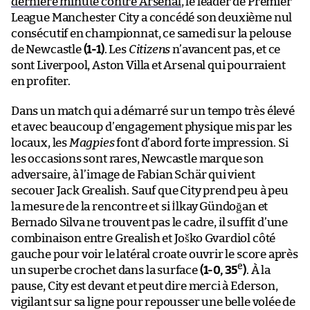
dernière minute contre Arsenal
, le leader de Premier
League Manchester City a concédé son deuxième nul
consécutif en championnat, ce samedi sur la pelouse
de Newcastle
(1-1)
. Les
Citizens
n’avancent pas, et ce
sont Liverpool, Aston Villa et Arsenal qui pourraient
en profiter.
Dans un match qui a démarré sur un tempo très élevé
et avec beaucoup d’engagement physique mis par les
locaux, les
Magpies
font d’abord forte impression. Si
les occasions sont rares, Newcastle marque son
adversaire, à l’image de Fabian Schär qui vient
secouer Jack Grealish. Sauf que City prend peu à peu
la mesure de la rencontre et si İlkay Gündoğan et
Bernado Silva ne trouvent pas le cadre, il suffit d’une
combinaison entre Grealish et Joško Gvardiol côté
gauche pour voir le latéral croate ouvrir le score après
e
un superbe crochet dans la surface
(1-0, 35
)
. À la
pause, City est devant et peut dire merci à Ederson,
vigilant sur sa ligne pour repousser une belle volée de