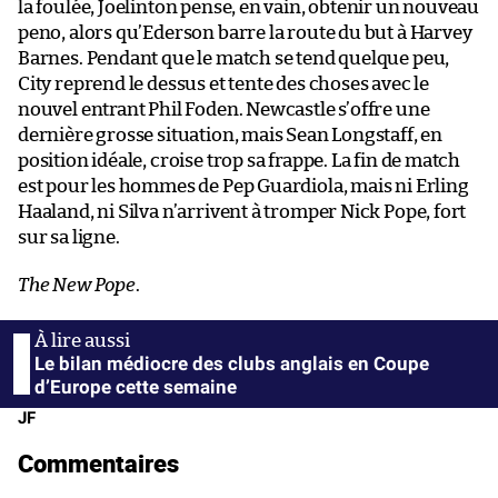
la foulée, Joelinton pense, en vain, obtenir un nouveau
peno, alors qu’Ederson barre la route du but à Harvey
Barnes. Pendant que le match se tend quelque peu,
City reprend le dessus et tente des choses avec le
nouvel entrant Phil Foden. Newcastle s’offre une
dernière grosse situation, mais Sean Longstaff, en
position idéale, croise trop sa frappe. La fin de match
est pour les hommes de Pep Guardiola, mais ni Erling
Haaland, ni Silva n’arrivent à tromper Nick Pope, fort
sur sa ligne.
The New Pope
.
Le bilan médiocre des clubs anglais en Coupe
d’Europe cette semaine
JF
Commentaires