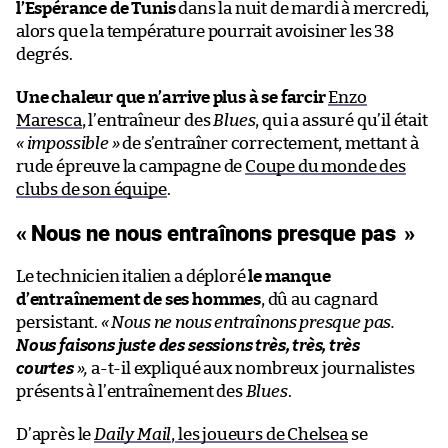
l’Espérance de Tunis
dans la nuit de mardi à mercredi,
alors que la température pourrait avoisiner les 38
degrés.
Une chaleur que n’arrive plus à se farcir
Enzo
Maresca
, l’entraîneur des
Blues
, qui a assuré qu’il était
« impossible »
de s’entraîner correctement, mettant à
rude épreuve la campagne de
Coupe du monde des
clubs de son équipe
.
« Nous ne nous entraînons presque pas »
Le technicien italien a déploré
le manque
d’entraînement de ses hommes
, dû au cagnard
persistant.
« Nous ne nous entraînons presque pas.
Nous faisons juste des sessions très, très, très
courtes
»,
a-t-il expliqué aux nombreux journalistes
présents à l’entraînement des
Blues
.
D’après le
Daily Mail
,
les joueurs de Chelsea
se