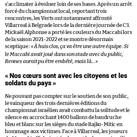
s’acclimater à évoluer loin de ses bases. Après un arrêt
forcé du championnat local, reportant trois
rencontres, les Verts ont notamment affronté
Villarreal à Belgrade lors de la dernière journée de C3.
Mickaël Alphonse a porté les couleurs du Maccabi lors
de la saison 2021-2022 et se montre désormais
sceptique :
«
À huis clos, ça va être une autre équipe. Si
le Maccabi avait joué dans son stade avec du public,
Rennes aurait pu être embêté, mais là…
»
« Nos cœurs sont avec les citoyens et les
soldats du pays »
Ne pouvant pas compter sur le soutien de son public,
le vainqueur des trois dernières éditions du
championnat israélien avait combattu la solitude et le
silence en accrochant 1400 ballons de baudruche
bleu et blanc sur les sièges du stade Rajko-Mitic en
hommage aux victimes. Face à Villarreal, les joueurs