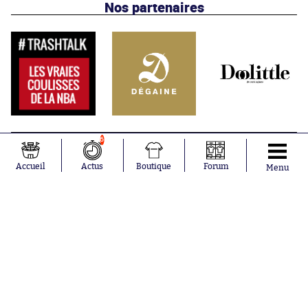
Nos partenaires
6
Accueil
Actus
Boutique
Forum
Menu
Abonnements
Contacts
La boutique SO PRESS
Mentions légales
Conditions générales d'utilisation
Publicité
Consentement RGPD
Recrutement
Joueurs en
Équipes en
tendance
tendance