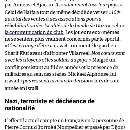
par Amiens et Ajaccio.
Ils soutiennent tous leur pays.
»
Celui de Haïfa a tout de même décidé de verser
« 10%
du total des ventes à des associations pour la
réhabilitation des localités de la bande de Gaza »
, selon
la communication du club
. Les joueurs eux-mêmes
ne se sentent plus vraiment concernés par le sportif.
«
C’est étrange d’être ici,
avait commenté le gardien
Sharif Kiuf avant d’affronter Villarreal.
Nos cœurs sont
avec les citoyens et les soldats du pays.
»
Malgré un
conflit persistant au fil des années et la présence de
militaires au sein des stades, Mickaël Alphonse, lui,
n’avait
«
pas ressenti la moindre tension
»
lors de son
année en Israël.
Nazi, terroriste et déchéance de
nationalité
L’effectif actuel compte un Français en la personne de
Pierre Cornud (formé à Montpellier et passé par Dijon)