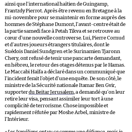
ainsi que l’international haïtien de Guingamp,
Frantzdy Pierrot. Après être revenu en Bretagne à la
mi-novembre pour se maintenir en forme auprès des
hommes de Stéphane Dumont, l’avant-centre était de
la partie samedi face à Petah Tikva et se retrouve au
cœur d’une nouvelle controverse. Lui, Pierre Cornud
et d’autres joueurs étrangers titulaires, dont le
Suédois Daniel Sundgren et le Surinamien Tjaronn
Chery, ont refusé de tenir une pancarte demandant,
en hébreu, le retour des otages détenus par le Hamas.
Le Maccabi Haïfa a déclaré dans un communiqué que
l’incident ferait l’objet d’une enquête. De son côté, le
ministre de la Sécurité nationale Itamar Ben Gvir,
supporter
du Beitar Jerusalem
, a demandé qu’on leur
retire leur visa, pensant assimiler leur tort à une
complicité de terrorisme. Chose impossible et
rapidement réfutée par Moshe Arbel, ministre de
l’Intérieur.
«
Les Israéliens ont vu ça comme une défiance, mais je