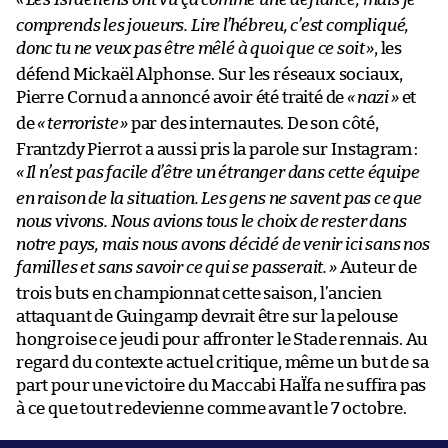
comprends les joueurs. Lire l’hébreu, c’est compliqué,
donc tu ne veux pas être mêlé à quoi que ce soit
»
, les
défend Mickaël Alphonse. Sur les réseaux sociaux,
Pierre Cornud a annoncé avoir été traité de
«
nazi
»
et
de
«
terroriste
»
par des internautes. De son côté,
Frantzdy Pierrot a aussi pris la parole sur Instagram :
«
Il n’est pas facile d’être un étranger dans cette équipe
en raison de la situation. Les gens ne savent pas ce que
nous vivons. Nous avions tous le choix de rester dans
notre pays, mais nous avons décidé de venir ici sans nos
familles et sans savoir ce qui se passerait.
»
Auteur de
trois buts en championnat cette saison, l’ancien
attaquant de Guingamp devrait être sur la pelouse
hongroise ce jeudi pour affronter le Stade rennais. Au
regard du contexte actuel critique, même un but de sa
part pour une victoire du Maccabi HaÏfa ne suffira pas
à ce que tout redevienne comme avant le 7 octobre.