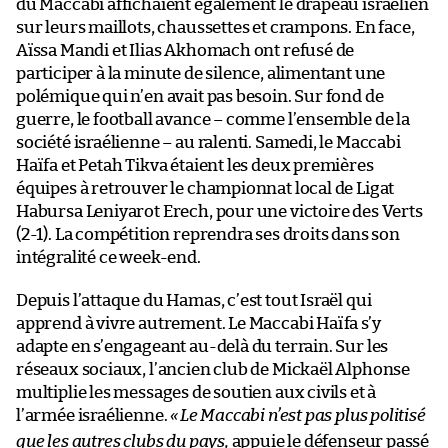
du Maccabi affichaient également le drapeau israélien
sur leurs maillots, chaussettes et crampons. En face,
Aïssa Mandi et Ilias Akhomach ont refusé de
participer à la minute de silence, alimentant une
polémique qui n’en avait pas besoin. Sur fond de
guerre, le football avance – comme l’ensemble de la
société israélienne – au ralenti. Samedi, le Maccabi
Haïfa et Petah Tikva étaient les deux premières
équipes à retrouver le championnat local de Ligat
Habursa Leniyarot Erech, pour une victoire des Verts
(2-1). La compétition reprendra ses droits dans son
intégralité ce week-end.
Depuis l’attaque du Hamas, c’est tout Israël qui
apprend à vivre autrement. Le Maccabi Haïfa s’y
adapte en s’engageant au-delà du terrain. Sur les
réseaux sociaux, l’ancien club de Mickaël Alphonse
multiplie les messages de soutien aux civils et à
l’armée israélienne.
«
Le Maccabi n’est pas plus politisé
que les autres clubs du pays,
appuie le défenseur passé