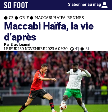
S’abonner au mag
C3
GR. F
MACCABI HAÏFA-RENNES
Maccabi Haïfa, la vie
d’après
Par Enzo Leanni
LE JEUDI 30 NOVEMBRE 2023 À 09:30
4'
31