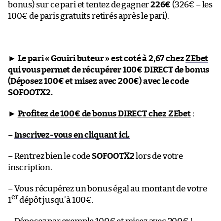
bonus) sur ce pari et tentez de gagner
226€
(326€ – les
100€ de paris gratuits retirés après le pari).
►
Le pari « Gouiri buteur » est coté à 2,67 chez
ZEbet
qui vous permet de récupérer 100€ DIRECT de bonus
(Déposez 100€ et misez avec 200€) avec le code
SOFOOTX2.
►
Profitez de 100€ de bonus DIRECT chez ZEbet
:
–
Inscrivez-vous en cliquant ici.
– Rentrez bien le code
SOFOOTX2
lors de votre
inscription.
– Vous récupérez un bonus égal au montant de votre
er
1
dépôt jusqu’à 100€.