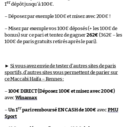
er
1
dépôt jusqu’à 100€.
– Déposez par exemple 100€ et misez avec 200€ !
– Misez par exemple vos 100€ déposés (+ les 100€ de
bonus) sur ce pari et tentez de gagner
262€
(362€ – les
100€ de paris gratuits retirés après le pari).
►
Si vous avez envie de tester d’autres sites de paris
sportifs, d’autres sites vous permettent de parier sur
ce Maccabi Haifa – Rennes :
–
100€ DIRECT (Déposez 100€ et misez avec 200€)
avec
Winamax
er
–
Un 1
pari remboursé EN CASH de 100€
avec
PMU
Sport