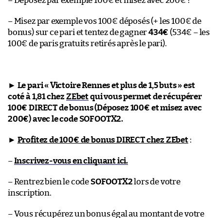
– Déposez par exemple 100€ et misez avec 200€ !
– Misez par exemple vos 100€ déposés (+ les 100€ de
bonus) sur ce pari et tentez de gagner
434€
(534€ – les
100€ de paris gratuits retirés après le pari).
►
Le pari « Victoire Rennes et plus de 1,5 buts » est
coté à 1,81 chez
ZEbet
qui vous permet de récupérer
100€ DIRECT de bonus (Déposez 100€ et misez avec
200€) avec le code SOFOOTX2.
►
Profitez de 100€ de bonus DIRECT chez ZEbet
:
–
Inscrivez-vous en cliquant ici.
– Rentrez bien le code
SOFOOTX2
lors de votre
inscription.
– Vous récupérez un bonus égal au montant de votre