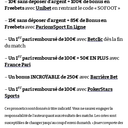
–
10€ sans déposer d’argent + 100€ de bonus en
Freebets
avec
Unibet
en rentrant le code « SOFOOT »
–
15€ sans déposer d’argent + 85€ de Bonus en
Freebets
avec
ParionsSport En Ligne
er
–
Un 1
pari remboursé de 100€
avec
Betclic
dès la fin
du match
er
–
Un 1
pari remboursé de 100€ + 50€ EN PLUS
avec
France Pari
–
Un bonus INCROYABLE de 250€
avec
Barrière Bet
er
–
Un 1
pari remboursé de 100€
avec
PokerStars
Sports
Ces pronostics sont donnés à titre indicatif. Vous ne saurez engager la
responsabilité de l’auteur quant aux résultats des matchs. Les cotes sont
susceptibles de changer jusqu’au coup d’envoi du match.
«
Jouer comporte des