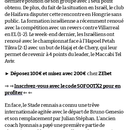
dernière position de son groupe avec 1 seul point
obtenu. De plus, du fait de la situation en Israël, le club
de Haifa va disputer cette rencontre en Hongrie sans
public. La formation israélienne a récemment renoué
avec la compétition avec un revers contre Villarreal
en EL (1-2). Le week-end dernier, les Israéliens ont
renoué avec le championnat face à l’Hapoel Petah
Tikva (2-1) avec un but de Hajaj et de Chery, qui leur
permet de revenir à 4 points du leader, le Maccabi Tel
Aviv.
►
Déposez 100€ et misez avec 200€
chez
ZEbet
⇒ ⇒
Inscrivez-vous avec le code SOFOOTX2 pour en
profiter
⇐ ⇐
En face, le Stade rennais a connu une trêve
internationale agitée avec le départ de Bruno Genesio
et son remplacement par Julian Stéphan. L’ancien
coach lyonnais a payé une première partie de