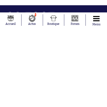
2
Accueil
Actus
Boutique
Forum
Menu
Abonnements
Contacts
La boutique SO PRESS
Mentions légales
Conditions générales d'utilisation
Publicité
Consentement RGPD
Recrutement
Joueurs en
Équipes en
tendance
tendance
Mohamed
Chelsea
Salah
Paris Saint-
Mykhailo
Germain
Mudryk
Bordeaux
Neymar
Olympique
Khalis Merah
lyonnais
Loïs Openda
FIFA
Moussa
Real Madrid
Niakhaté
RC Strasbourg
Nicolás
AC Milan
Tagliafico
France
Pavel Šulc
RC Lens