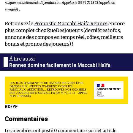
risques : endettement, dépendance… Appelez le 09 74 75 13 13 (appel non
surtaxé).
»
Retrouvez le
Pronostic Maccabi Haifa Rennes
encore
plus complet chez RueDesJoueurs (dernières infos,
annonce des compos en temps réel, côtes, meilleurs
bonus et pronos des joueurs) !
Rennes domine facilement le Maccabi Haïfa
LES JEUX D’ARGENT ET DE HASARD PEUVENT ÊTRE
DANGEREUX : PERTES D’ARGENT, CONFLITS
FAMILIAUX, ADDICTION… RETROUVEZ NOS CONSEILS
SUR JOUEURS-INFO-SERVICE.FR (09 74 75 13 13 – APPEL
NON SURTAXÉ)
RD/YF
Commentaires
Les membres ont posté 0 commentaire sur cet article.