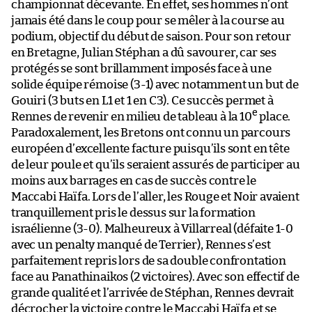
championnat décevante. En effet, ses hommes n’ont
jamais été dans le coup pour se mêler à la course au
podium, objectif du début de saison. Pour son retour
en Bretagne, Julian Stéphan a dû savourer, car ses
protégés se sont brillamment imposés face à une
solide équipe rémoise (3-1) avec notamment un but de
Gouiri (3 buts en L1 et 1 en C3). Ce succès permet à
e
Rennes de revenir en milieu de tableau à la 10
place.
Paradoxalement, les Bretons ont connu un parcours
européen d’excellente facture puisqu’ils sont en tête
de leur poule et qu’ils seraient assurés de participer au
moins aux barrages en cas de succès contre le
Maccabi Haïfa. Lors de l’aller, les Rouge et Noir avaient
tranquillement pris le dessus sur la formation
israélienne (3-0). Malheureux à Villarreal (défaite 1-0
avec un penalty manqué de Terrier), Rennes s’est
parfaitement repris lors de sa double confrontation
face au Panathinaikos (2 victoires). Avec son effectif de
grande qualité et l’arrivée de Stéphan, Rennes devrait
décrocher la victoire contre le Maccabi Haïfa et se