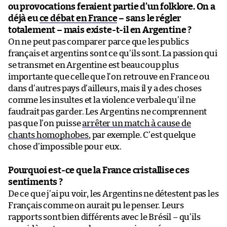
ou provocations feraient partie d’un folklore. On a
déjà eu
ce débat en France
– sans le régler
totalement – mais existe-t-il en Argentine ?
On ne peut pas comparer parce que les publics
français et argentins sont ce qu’ils sont. La passion qui
se transmet en Argentine est beaucoup plus
importante que celle que l’on retrouve en France ou
dans d’autres pays d’ailleurs, mais il y a des choses
comme les insultes et la violence verbale qu’il ne
faudrait pas garder. Les Argentins ne comprennent
pas que l’on puisse
arrêter un match à cause de
chants homophobes
, par exemple. C’est quelque
chose d’impossible pour eux.
Pourquoi est-ce que la France cristallise ces
sentiments ?
De ce que j’ai pu voir, les Argentins ne détestent pas les
Français comme on aurait pu le penser. Leurs
rapports sont bien différents avec le Brésil – qu’ils