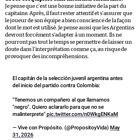
Je pense que c’est une bonne initiative de la part du
capitaine. Après, il faut rester attentif et s’assurer que
le joueur de son équipe a bien conscience de la façon
dont le mot est utilisé. Je pense aussi que les Argentins
devront forcément s’adapter à un moment. Ils ne
pourront pas tout le temps se permettre de laisser un
doute dans l’interprétation comme ça, au risque de
provoquer des incompréhensions.
El capitán de la selección juvenil argentina antes
del inicio del partido contra Colombia:
"Tenemos un compañero al que llamamos
"negro". Quiero aclararlo para que no se
malinterprete"
pic.twitter.com/n0WkgENKaM
— Vive con Propósito. (@PropositoyVida)
May
31, 2026