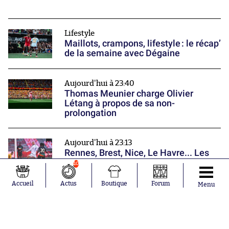
Lifestyle
Maillots, crampons, lifestyle : le récap’
de la semaine avec Dégaine
Aujourd'hui à 23:40
Thomas Meunier charge Olivier
Létang à propos de sa non-
prolongation
Aujourd'hui à 23:13
Rennes, Brest, Nice, Le Havre... Les
équipes françaises poursuivent leur
10
préparation
Nos partenaires
Accueil
Actus
Boutique
Forum
Menu