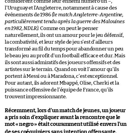
considèrent comme leur ennemi numéro un –,
l’Uruguay et l’Angleterre, notamment à cause des
événements de 1986
(le match Angleterre-Argentine,
particulièrement tendu après la guerre des Malouines
en 1982, NDLR)
. Comme on peut le penser
naturellement, ils ont un amour pour le jeu défensif,
la combativité, et leur style de jeu s’est d’ailleurs
transformé au fil du temps pour abandonner un peu
le beau jeu au profit d’un football efficace et dur. Mais
ils sont aussi admiratifs des joueurs offensifs et des
artistes sur le terrain. Quand on voit l’amour qu’ils
portent à Messi ou à Maradona, c’est exceptionnel.
Pour autant, ils adorent Mbappé, Olise, Cherki et la
puissance offensive de l’équipe de France, qu’ils
trouvent impressionnante.
Récemment, lors d’un match de jeunes, un joueur
a pris soin d’expliquer avant la rencontre que le
mot «
negro
» était couramment utilisé envers l’un
de ses coéquipiers sans intention offensante.