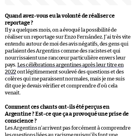
Quand avez-vous eu la volonté de réaliser ce
reportage ?
Il y a quelques mois, on a évoqué la possibilité de
réaliser un reportage sur Enzo Fernández. J’ai très vite
entendu autour de moi des avis négatifs, des gens qui
parlaient des Argentins comme des racistes et qui
nourrissaient une rancœur particulière envers leur
pays.
Les célébrations argentines après leur titre en
2022
ont légitimement soulevé des questions et des
colères qui me paraissent normales, mais je me suis
dit que je devais vérifier et comprendre d’où cela
venait.
Comment ces chants ont-ils été perçus en
Argentine ? Est-ce que ça a provoqué une prise de
conscience ?
Les Argentins n’arrivent pas forcément à comprendre
les questions liées au
racisme
puisqu’ils font une