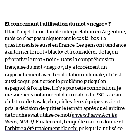
Et concernant l’utilisation du mot «
negro
» ?
Il fait l’objet d’une double interprétation en Argentine,
mais ce n’est pas uniquement le cas là-bas. La
question existe aussi en France. Les gens ont tendance
à autoriser le mot «
black
» et à considérer de façon
péjorative le mot «
noir
». Dans la compréhension
française du mot «
negro
», il y a forcément un
rapprochement avec l’exploitation coloniale, et c’est
aussi ce qui peut créer le problème puisqu’en
espagnol, à l’origine, il n’y a pas cette connotation. Je
me souviens notamment d’un
match du PSG face au
club turc de Başakşehir
, où les deux équipes avaient
pris la décision de quitter le terrain après que l’arbitre
de touche avait utilisé ce mot
(
envers Pierre Achille
Webo
, NDLR)
. Finalement, l’enquête n’a rien donné et
l’arbitre a été totalement blanchi
puisqu’il a utilisé ce