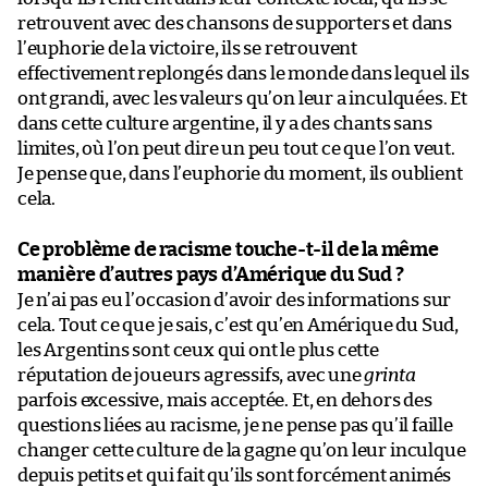
retrouvent avec des chansons de supporters et dans
l’euphorie de la victoire, ils se retrouvent
effectivement replongés dans le monde dans lequel ils
ont grandi, avec les valeurs qu’on leur a inculquées. Et
dans cette culture argentine, il y a des chants sans
limites, où l’on peut dire un peu tout ce que l’on veut.
Je pense que, dans l’euphorie du moment, ils oublient
cela.
Ce problème de racisme touche-t-il de la même
manière d’autres pays d’Amérique du Sud ?
Je n’ai pas eu l’occasion d’avoir des informations sur
cela. Tout ce que je sais, c’est qu’en Amérique du Sud,
les Argentins sont ceux qui ont le plus cette
réputation de joueurs agressifs, avec une
grinta
parfois excessive, mais acceptée. Et, en dehors des
questions liées au racisme, je ne pense pas qu’il faille
changer cette culture de la gagne qu’on leur inculque
depuis petits et qui fait qu’ils sont forcément animés