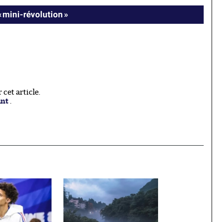
« mini-révolution »
cet article.
ant
.