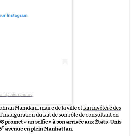
 sur Instagram
par @thierryhenry
 Zohran Mamdani, maire de la ville et
fan invétéré des
à l’inauguration du fait de son rôle de consultant en
 promet « un selfie » à son arrivée aux États-Unis
e
6
avenue en plein Manhattan
.