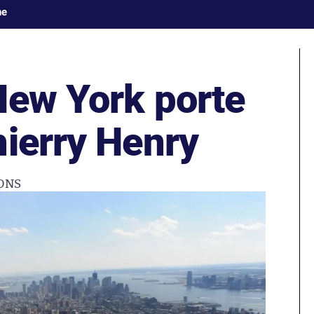
ne
New York porte
hierry Henry
ONS