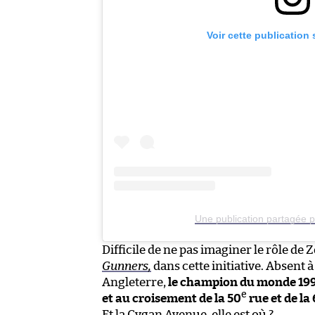
Voir cette publication
Une publication partagée 
Difficile de ne pas imaginer le rôle de
Gunners,
dans cette initiative. Absent 
Angleterre,
le champion du monde 1998
e
et au croisement de la 50
rue et de la 
Et
la Cygan Avenue, elle est où
?