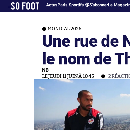
Actus
Paris Sportifs 🔞
S'abonner
Le Magazi
MONDIAL 2026
Une rue de 
le nom de T
NB
LE JEUDI 11 JUIN À 10:45
2
RÉACTI