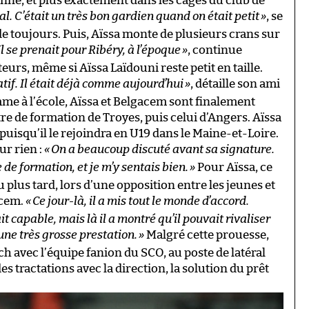
enne, et plus exactement dans les cages du club de
al. C’était un très bon gardien quand on était petit
»
, se
 toujours. Puis, Aïssa monte de plusieurs crans sur
Il se prenait pour Ribéry, à l’époque
»
, continue
urs, même si Aïssa Laïdouni reste petit en taille.
tif. Il était déjà comme aujourd’hui
»
, détaille son ami
me à l’école, Aïssa et Belgacem sont finalement
re de formation de Troyes, puis celui d’Angers. Aïssa
puisqu’il le rejoindra en U19 dans le Maine-et-Loire.
ur rien :
«
On a beaucoup discuté avant sa signature.
e de formation, et je m’y sentais bien.
»
Pour Aïssa, ce
plus tard, lors d’une opposition entre les jeunes et
acem.
«
Ce jour-là, il a mis tout le monde d’accord.
it capable, mais là il a montré qu’il pouvait rivaliser
 une très grosse prestation.
»
Malgré cette prouesse,
h avec l’équipe fanion du SCO, au poste de latéral
 des tractations avec la direction, la solution du prêt