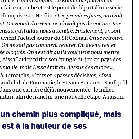
n France, il allait stagner. La Roumanie pouvait lui
r faire mouche et est le point de départ d’une série
 française sur Netflix.
«
Les premiers jours, on avait
. On venait d’arriver, on n’avait pas de voiture. Sur
ensait qu’il allait nous attendre. Finalement, on sort
souvient l’actuel joueur du SR Colmar.
On se retrouve
. On ne sait pas comment rentrer. On devait rester
ée bloqués. On s’est dit qu’ils voulaient nous mettre
 Aïssa Laïdouni tire son épingle du jeu au pays des
oumanie, mais Aïssa était au-dessus des autres
»
,
 32 matchs, 6 buts et 3 passes décisives, Aïssa
grand club de Roumanie, le Steaua Bucarest. Sauf qu’il
 dans une carrière déjà mouvementée : le milieu
tari, afin de franchir une nouvelle étape. À raison.
r un chemin plus compliqué, mais
est à la hauteur de ses