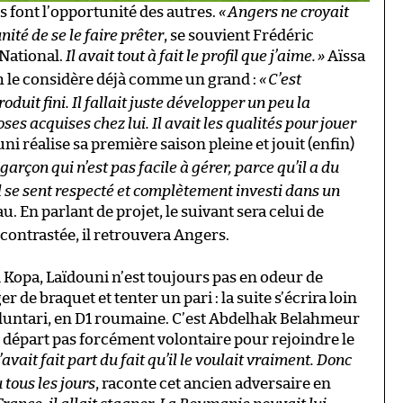
 font l’opportunité des autres.
«
Angers ne croyait
nité de se le faire prêter
, se souvient Frédéric
National.
Il avait tout à fait le profil que j’aime.
»
Aïssa
ch le considère déjà comme un grand :
«
C’est
oduit fini. Il fallait juste développer un peu la
ses acquises chez lui. Il avait les qualités pour jouer
i réalise sa première saison pleine et jouit (enfin)
 garçon qui n’est pas facile à gérer, parce qu’il a du
l se sent respecté et complètement investi dans un
u. En parlant de projet, le suivant sera celui de
contrastée, il retrouvera Angers.
d Kopa, Laïdouni n’est toujours pas en odeur de
de braquet et tenter un pari : la suite s’écrira loin
luntari, en D1 roumaine. C’est Abdelhak Belahmeur
 au départ pas forcément volontaire pour rejoindre le
m’avait fait part du fait qu’il le voulait vraiment. Donc
u tous les jours
, raconte cet ancien adversaire en