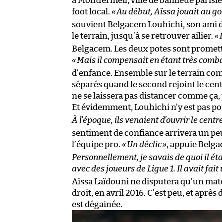
à Montfermeil, ville de banlieue parisi
foot local.
«
Au début, Aïssa jouait au go
souvient Belgacem Louhichi, son ami de
le terrain, jusqu’à se retrouver ailier.
«
Belgacem. Les deux potes sont promette
«
Mais il compensait en étant très comba
d’enfance. Ensemble sur le terrain com
séparés quand le second rejoint le cent
ne se laissera pas distancer comme ça, 
Et évidemment, Louhichi n’y est pas po
À l’époque, ils venaient d’ouvrir le centr
sentiment de confiance arrivera un peu 
l’équipe pro.
«
Un déclic
»
, appuie Belg
Personnellement, je savais de quoi il éta
avec des joueurs de Ligue 1. Il avait fait
Aïssa Laïdouni ne disputera qu’un matc
droit, en avril 2016. C’est peu, et après
est dégainée.