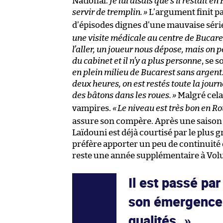
National.
Je lui disais que s’il restait e
servir de tremplin.
»
L’argument finit pa
d’épisodes dignes d’une mauvaise série
une visite médicale au centre de Bucarest
l’aller, un joueur nous dépose, mais on p
du cabinet et il n’y a plus personne
, se 
en plein milieu de Bucarest sans argent
deux heures, on est restés toute la journ
des bâtons dans les roues.
»
Malgré cela,
vampires.
«
Le niveau est très bon en R
assure son compère. Après une saison à
Laïdouni est déjà courtisé par le plus 
préfère apporter un peu de continuité
reste une année supplémentaire à Volun
Il est passé pa
son émergence 
qualités.