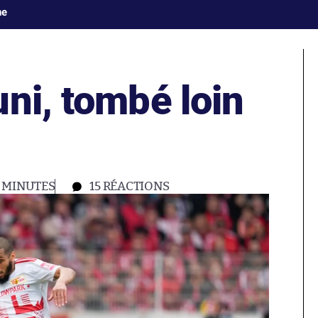
ne
ni, tombé loin
 MINUTES
15
RÉACTIONS