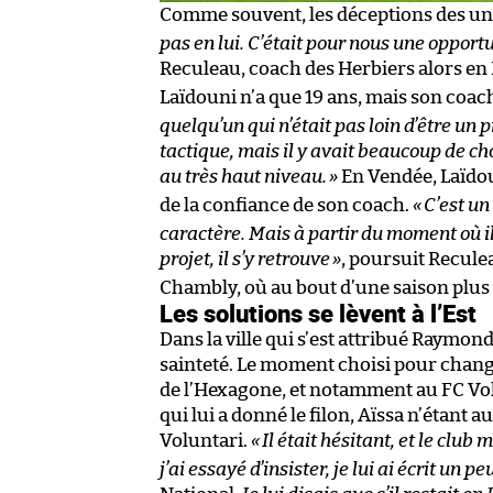
Comme souvent, les déceptions des uns
pas en lui. C’était pour nous une opportu
Reculeau, coach des Herbiers alors en 
Laïdouni n’a que 19 ans, mais son coa
quelqu’un qui n’était pas loin d’être un pr
tactique, mais il y avait beaucoup de cho
au très haut niveau.
»
En Vendée, Laïdoun
de la confiance de son coach.
«
C’est un
caractère. Mais à partir du moment où i
projet, il s’y retrouve
»
, poursuit Reculea
Chambly, où au bout d’une saison plus 
Les solutions se lèvent à l’Est
Dans la ville qui s’est attribué Raymon
sainteté. Le moment choisi pour changer 
de l’Hexagone, et notamment au FC Vo
qui lui a donné le filon, Aïssa n’étant
Voluntari.
«
Il était hésitant, et le club 
j’ai essayé d’insister, je lui ai écrit un pe