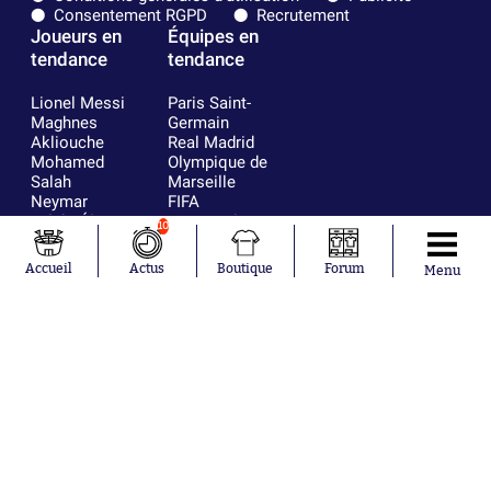
Consentement RGPD
Recrutement
Joueurs en
Équipes en
tendance
tendance
Lionel Messi
Paris Saint-
Maghnes
Germain
Akliouche
Real Madrid
Mohamed
Olympique de
Salah
Marseille
Neymar
FIFA
Julián Álvarez
FC Barcelone
10
Ferrán Torres
Argentine
Kilian Corredor
Olympique
Accueil
Actus
Boutique
Forum
Menu
Franco
lyonnais
Mastantuono
AS Monaco
Orel Mangala
RC Strasbourg
Rio Mavuba
Trabzonspor