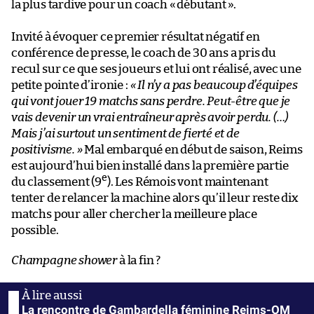
la plus tardive pour un coach «
débutant
».
Invité à évoquer ce premier résultat négatif en
conférence de presse, le coach de 30 ans a pris du
recul sur ce que ses joueurs et lui ont réalisé, avec une
petite pointe d’ironie :
« Il n’y a pas beaucoup d’équipes
qui vont jouer 19 matchs sans perdre. Peut-être que je
vais devenir un vrai entraîneur après avoir perdu. (…)
Mais j’ai surtout un sentiment de fierté et de
positivisme. »
Mal embarqué en début de saison, Reims
est aujourd’hui bien installé dans la première partie
e
du classement (9
). Les Rémois vont maintenant
tenter de relancer la machine alors qu’il leur reste dix
matchs pour aller chercher la meilleure place
possible.
Champagne shower
à la fin ?
La rencontre de Gambardella féminine Reims-OM