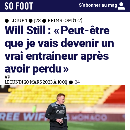
S’abonner au mag
LIGUE 1
J28
REIMS-OM (1-2)
Will Still : «
Peut-être
que je vais devenir un
vrai entraineur après
avoir perdu
»
VP
LE LUNDI 20 MARS 2023 À 10:01
24