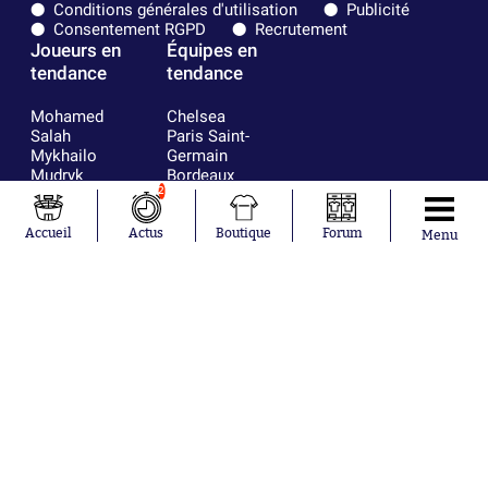
Conditions générales d'utilisation
Publicité
Consentement RGPD
Recrutement
Joueurs en
Équipes en
tendance
tendance
Mohamed
Chelsea
Salah
Paris Saint-
Mykhailo
Germain
Mudryk
Bordeaux
Neymar
Olympique
2
Khalis Merah
lyonnais
Loïs Openda
FIFA
Accueil
Actus
Boutique
Forum
Menu
Moussa
Real Madrid
Niakhaté
RC Strasbourg
Nicolás
AC Milan
Tagliafico
France
Pavel Šulc
RC Lens
Josh Maja
Gauthier Hein