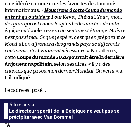
considérée comme une des favorites des tournois
internationaux.
«
Nous irons à cette Coupe du monde
en tant qu’outsiders
. Pour Kevin, Thibaut, Youri, moi…
des gars qui ont connu les plus belles années de notre
équipe nationale, ce sera un sentiment étrange. Mais ce
n’est pas si mal. Ce que j’espère, c’est qu’en préparant ce
Mondial, on affrontera des grands pays de différents
continents, c’est vraiment nécessaire. »
Par ailleurs,
cette
Coupe du monde 2026 pourrait être la dernière
du joueur napolitain
, selon ses dires.
« Il y a des
chances que ça soit mon dernier Mondial. On verra »,
a-
t-il indiqué.
Le cadre est posé…
Le directeur sportif de la Belgique ne veut pas se
précipiter avec Van Bommel
TA