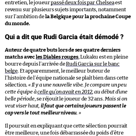
entretien, le joueur
passé deux fois par Chelsea
est
revenu sur plusieurs sujets importants, notamment
sur l’ambition de
la Belgique pour la prochaine Coupe
du monde.
Qui a dit que Rudi Garcia était démodé ?
Auteur de quatre buts lors de ses quatre derniers
matchs avec
les Diables rouges
, Lukaku est en pleine
bourre depuis l’arrivée de
Rudi Garcia sur le banc
belge
. Et apparemment, le meilleur buteur de
l’histoire de l’équipe nationale se plaît bien dans cette
sélection.
« Il y a une nouvelle vibe. Je compare un peu
cette équipe à
celle qu’on avait en 2012
, au début d’une
belle période
, se réjouit le joueur de 32 ans.
Mais si on
veut viser haut,
il faut que certains joueurs passent le
cap vers le tout meilleur niveau
. »
Il poursuit en expliquant que cette sélection pourrait
être meilleure, une fois débarrassée du poids d’être