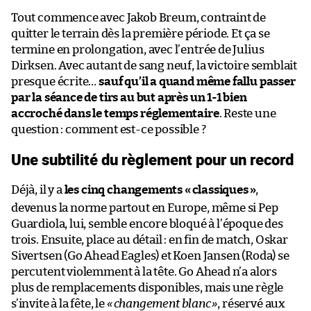
Tout commence avec Jakob Breum, contraint de
quitter le terrain dès la première période. Et ça se
termine en prolongation, avec l’entrée de Julius
Dirksen. Avec autant de sang neuf, la victoire semblait
presque écrite…
sauf qu’il a quand même fallu passer
par la séance de tirs au but après un 1-1 bien
accroché dans le temps réglementaire
. Reste une
question : comment est-ce possible ?
Une subtilité du règlement pour un record
Déjà, il y a
les cinq changements «
classiques
»
,
devenus la norme partout en Europe, même si Pep
Guardiola, lui, semble encore bloqué à l’époque des
trois. Ensuite, place au détail : en fin de match, Oskar
Sivertsen (Go Ahead Eagles) et Koen Jansen (Roda) se
percutent violemment à la tête. Go Ahead n’a alors
plus de remplacements disponibles, mais une règle
s’invite à la fête, le
«
changement blanc
»
, réservé aux