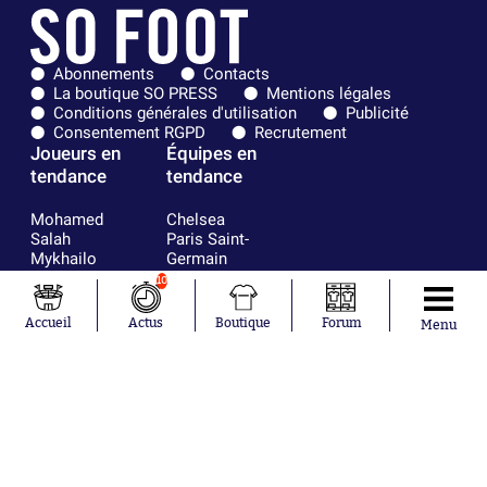
Abonnements
Contacts
La boutique SO PRESS
Mentions légales
Conditions générales d'utilisation
Publicité
Consentement RGPD
Recrutement
Joueurs en
Équipes en
tendance
tendance
Mohamed
Chelsea
Salah
Paris Saint-
Mykhailo
Germain
Mudryk
Bordeaux
10
Neymar
Olympique
Khalis Merah
lyonnais
Accueil
Actus
Boutique
Forum
Menu
Loïs Openda
FIFA
Moussa
Real Madrid
Niakhaté
RC Strasbourg
Nicolás
AC Milan
Tagliafico
France
Pavel Šulc
RC Lens
Josh Maja
Gauthier Hein