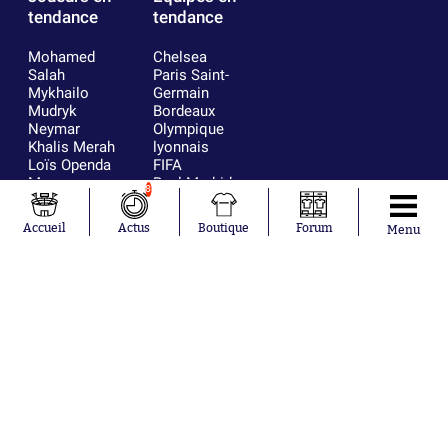
tendance
tendance
Mohamed
Chelsea
Salah
Paris Saint-
Mykhailo
Germain
Mudryk
Bordeaux
Neymar
Olympique
Khalis Merah
lyonnais
Loïs Openda
FIFA
Moussa
Real Madrid
8
Niakhaté
RC Strasbourg
Nicolás
AC Milan
Accueil
Actus
Boutique
Forum
Menu
Tagliafico
France
Pavel Šulc
RC Lens
Josh Maja
Gauthier Hein