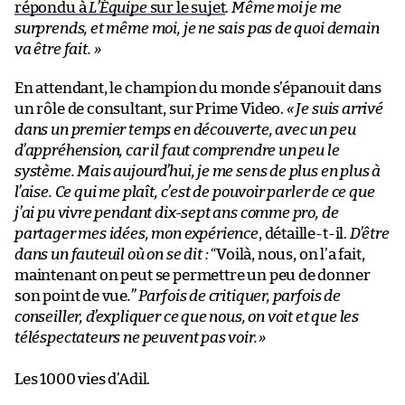
répondu à
L’Équipe
sur le sujet
.
Même moi je me
surprends, et même moi, je ne sais pas de quoi demain
va être fait.
»
En attendant, le champion du monde s’épanouit dans
un rôle de consultant, sur Prime Video.
«
Je suis arrivé
dans un premier temps en découverte, avec un peu
d’appréhension, car il faut comprendre un peu le
système. Mais aujourd’hui, je me sens de plus en plus à
l’aise. Ce qui me plaît, c’est de pouvoir parler de ce que
j’ai pu vivre pendant dix-sept ans comme pro, de
partager mes idées, mon expérience
, détaille-t-il.
D’être
dans un fauteuil où on se dit :
“Voilà, nous, on l’a fait,
maintenant on peut se permettre un peu de donner
son point de vue
.” Parfois de critiquer, parfois de
conseiller, d’expliquer ce que nous, on voit et que les
téléspectateurs ne peuvent pas voir.
»
Les 1000 vies d’Adil.