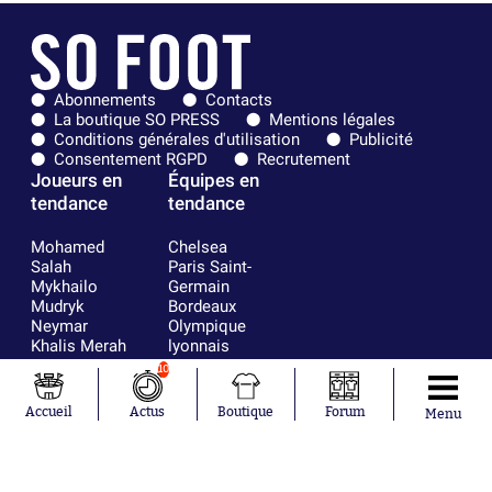
Abonnements
Contacts
La boutique SO PRESS
Mentions légales
Conditions générales d'utilisation
Publicité
Consentement RGPD
Recrutement
Joueurs en
Équipes en
tendance
tendance
Mohamed
Chelsea
Salah
Paris Saint-
Mykhailo
Germain
Mudryk
Bordeaux
Neymar
Olympique
Khalis Merah
lyonnais
Loïs Openda
FIFA
10
Moussa
Real Madrid
Niakhaté
RC Strasbourg
Accueil
Actus
Boutique
Forum
Menu
Nicolás
AC Milan
Tagliafico
France
Pavel Šulc
RC Lens
Josh Maja