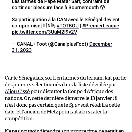
Les larmes de Pape Matar Sarr, contraint de
sortir sur blessure face à Bournemouth 😰
Sa participation à la CAN avec le Sénégal devient
compromise 🇸🇳🫰
#TOTBOU
|
#PremierLeague
pic.twitter.com/3UuM2I9v2V
— CANAL+ Foot (@CanalplusFoot)
December
31, 2023
Car le Sénégalais, sorti en larmes du terrain, fait partie
des joueurs sélectionnés dans
la liste dévoilée par
Aliou Cissé
pour disputer la Coupe d’Afrique des
nations. Or, cette dernière démarre le 13 janvier : il
n’est donc pas certain que le
Spur
soit rétabli à cette
date, et l’ancien de Metz pourrait alors rater la
compétition.
Ne pas pouvoir défendre
son propre titre
, ce serait en