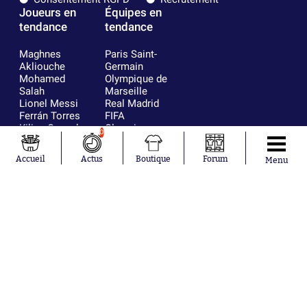
Joueurs en
Équipes en
tendance
tendance
Maghnes
Paris Saint-
Akliouche
Germain
Mohamed
Olympique de
Salah
Marseille
Lionel Messi
Real Madrid
Ferrán Torres
FIFA
Kilian Corredor
Olympique
0
Franco
lyonnais
Mastantuono
AS Monaco
Accueil
Actus
Boutique
Forum
Menu
Orel Mangala
FC Barcelone
Rio Mavuba
Argentine
Rodri
RC Strasbourg
Mika Godts
Trabzonspor