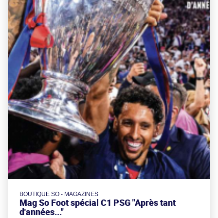
BOUTIQUE SO - MAGAZINES
Mag So Foot spécial C1 PSG "Après tant
d'années..."