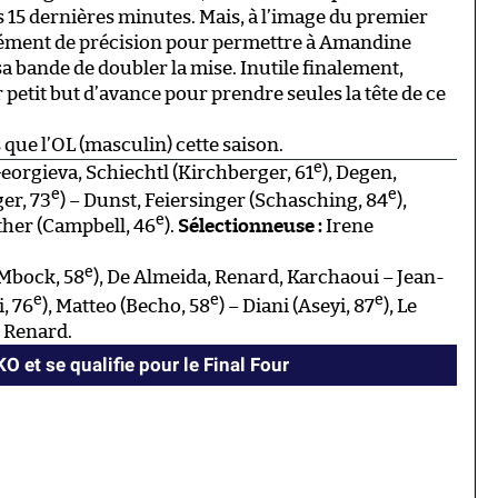
 15 dernières minutes. Mais, à l’image du premier
plément de précision pour permettre à Amandine
sa bande de doubler la mise. Inutile finalement,
petit but d’avance pour prendre seules la tête de ce
 que l’OL (masculin) cette saison.
e
eorgieva, Schiechtl (Kirchberger, 61
), Degen,
e
e
er, 73
) – Dunst, Feiersinger (Schasching, 84
),
e
nther (Campbell, 46
).
Sélectionneuse :
Irene
e
(Mbock, 58
), De Almeida, Renard, Karchaoui – Jean-
e
e
e
i, 76
), Matteo (Becho, 58
) – Diani (Aseyi, 87
), Le
 Renard.
O et se qualifie pour le Final Four