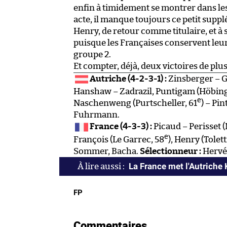
enfin à timidement se montrer dans les
acte, il manque toujours ce petit sup
Henry, de retour comme titulaire, et à 
puisque les Françaises conservent leur 
groupe 2.
Et compter, déjà, deux victoires de plus
Autriche (4-2-3-1) :
Zinsberger – G
Hanshaw – Zadrazil, Puntigam (Höbing
e
Naschenweng (Purtscheller, 61
) – Pi
Fuhrmann.
France (4-3-3) :
Picaud – Perisset 
e
François (Le Garrec, 58
), Henry (Tolett
Sommer, Bacha.
Sélectionneur :
Hervé
La France met l'Autriche K
FP
Commentaires