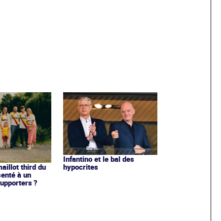
Infantino et le bal des
hypocrites
illot third du
enté à un
upporters ?