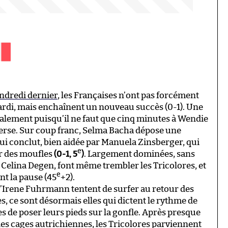
endredi dernier
, les Françaises n’ont pas forcément
mardi, mais enchaînent un nouveau succès (0-1). Une
alement puisqu’il ne faut que cinq minutes à Wendie
verse. Sur coup franc, Selma Bacha dépose une
qui conclut, bien aidée par Manuela Zinsberger, qui
e
ur des moufles
(0-1, 5
)
. Largement dominées, sans
t Celina Degen, font même trembler les Tricolores, et
e
nt la pause (45
+2).
 d’Irene Fuhrmann tentent de surfer au retour des
s, ce sont désormais elles qui dictent le rythme de
s de poser leurs pieds sur la gonfle. Après presque
es cages autrichiennes, les Tricolores parviennent