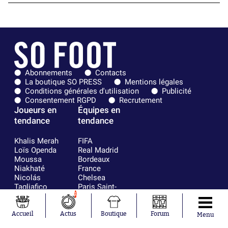
Abonnements
Contacts
La boutique SO PRESS
Mentions légales
Conditions générales d'utilisation
Publicité
Consentement RGPD
Recrutement
Joueurs en
Équipes en
tendance
tendance
Khalis Merah
FIFA
Loïs Openda
Real Madrid
Moussa
Bordeaux
Niakhaté
France
Nicolás
Chelsea
Tagliafico
Paris Saint-
Pavel Šulc
Germain
1
Gauthier Hein
Olympique
Lionel Messi
lyonnais
Accueil
Actus
Boutique
Forum
Menu
Gonzalo
AC Milan