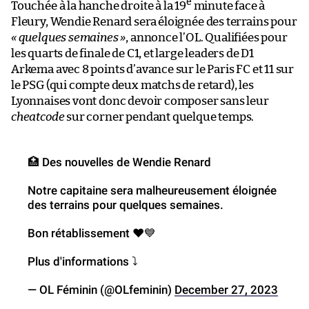
e
Touchée à la hanche droite à la 19
minute face à
Fleury, Wendie Renard sera éloignée des terrains pour
« quelques semaines »
, annonce l’OL. Qualifiées pour
les quarts de finale de C1, et large leaders de D1
Arkema avec 8 points d’avance sur le Paris FC et 11 sur
le PSG (qui compte deux matchs de retard), les
Lyonnaises vont donc devoir composer sans leur
cheatcode
sur corner pendant quelque temps.
🏥 Des nouvelles de Wendie Renard
Notre capitaine sera malheureusement éloignée
des terrains pour quelques semaines.
Bon rétablissement ❤️💙
Plus d'informations ⤵️
— OL Féminin (@OLfeminin)
December 27, 2023