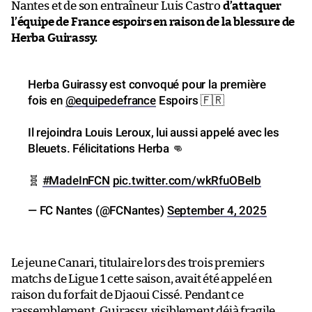
Nantes et de son entraîneur Luis Castro
d’attaquer
l’équipe de France espoirs en raison de la blessure de
Herba Guirassy.
Herba Guirassy est convoqué pour la première
fois en
@equipedefrance
Espoirs 🇫🇷
Il rejoindra Louis Leroux, lui aussi appelé avec les
Bleuets. Félicitations Herba 👊
🧬
#MadeInFCN
pic.twitter.com/wkRfuOBeIb
— FC Nantes (@FCNantes)
September 4, 2025
Le jeune Canari, titulaire lors des trois premiers
matchs de Ligue 1 cette saison, avait été appelé en
raison du forfait de Djaoui Cissé. Pendant ce
rassemblement, Guirassy, visiblement déjà fragile,