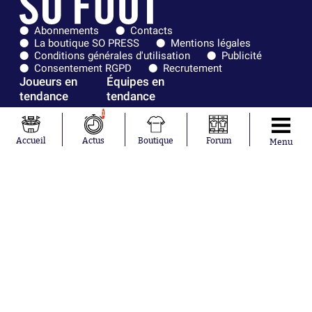
Abonnements
Contacts
La boutique SO PRESS
Mentions légales
Conditions générales d'utilisation
Publicité
Consentement RGPD
Recrutement
Joueurs en
Équipes en
tendance
tendance
1
Maghnes
Paris Saint-
Akliouche
Germain
Accueil
Actus
Boutique
Forum
Menu
Mohamed
Olympique de
Salah
Marseille
Lionel Messi
Real Madrid
Ferrán Torres
FIFA
Kilian Corredor
Olympique
Franco
lyonnais
Mastantuono
AS Monaco
Orel Mangala
FC Barcelone
Rio Mavuba
Argentine
Rodri
RC Strasbourg
Mika Godts
Trabzonspor