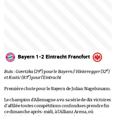
Bayern 1-2 Eintracht Francfort
e
e
Buts : Goretzka (29
) pour le Bayern // Hinteregger (32
)
e
et Kostić (83
) pour l’Eintracht
Première chute pour le Bayern de Julian Nagelsmann.
Le champion d’Allemagne a vu sa série de dix victoires
d’affilée toutes compétitions confondues prendre fin
ce dimanche après-midi, à l’Allianz Arena, où