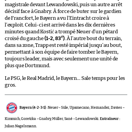
magistrale devant Lewandowski, puis un autre arrêt
décisif face à Gnabry. À force de buter sur le gardien
de Francfort, le Bayern a vu l’Eintracht croire à
l’exploit. Celui-ci est arrivé dans les dix dernières
minutes quand Kostić a trompé Neuer d’un pétard
e
croisé du gauche
(1-2, 83
)
. À l’autre bout du terrain,
dans sa zone, Trapp est resté impérial jusqu’au bout,
permettant à son équipe de faire tomber le Bayern,
toujours leader, mais avec seulement une unité de
plus que Dortmund.
Le PSG, le Real Madrid, le Bayern… Sale temps pour les
gros.
Bayern (4-2-3-1) :
Neuer – Süle, Upamecano, Hernandez, Davies –
Kimmich, Goretzka – Gnabry, Müller, Sané – Lewandowski.
Entraîneur :
Julian Nagelsmann.