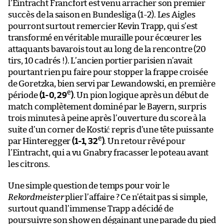
l’Eintracht Francfort est venu arracher son premier
succès de la saison en Bundesliga (1-2). Les Aigles
pourront surtout remercier Kevin Trapp, qui s’est
transformé en véritable muraille pour écœurer les
attaquants bavarois tout au long de la rencontre (20
tirs, 10 cadrés !). L’ancien portier parisien n’avait
pourtant rien pu faire pour stopper la frappe croisée
de Goretzka, bien servi par Lewandowski, en première
e
période
(1-0, 29
)
. Un pion logique après un début de
match complètement dominé par le Bayern, surpris
trois minutes à peine après l’ouverture du score à la
suite d’un corner de Kostić repris d’une tête puissante
e
par Hinteregger
(1-1, 32
)
. Un retour rêvé pour
l’Eintracht, qui a vu Gnabry fracasser le poteau avant
les citrons.
Une simple question de temps pour voir le
Rekordmeister
plier l’affaire ? Ce n’était pas si simple,
surtout quand l’immense Trapp a décidé de
poursuivre son show en dégainant une parade du pied