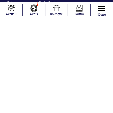
Salah
Paris Saint-
5
Mykhailo
Germain
Mudryk
Bordeaux
Accueil
Actus
Boutique
Forum
Menu
Neymar
Olympique
Khalis Merah
lyonnais
Loïs Openda
FIFA
Moussa
Real Madrid
Niakhaté
RC Strasbourg
Nicolás
AC Milan
Tagliafico
France
Pavel Šulc
RC Lens
Josh Maja
Gauthier Hein