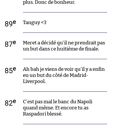
plus. Donc de bonheur.
e
89
Tanguy <3
e
87
Meret a décidé qu’il ne prendrait pas
un but dans ce huitième de finale.
e
85
Ah bah je viens de voir qu’il y a enfin
eu un but du côté de Madrid-
Liverpool.
e
82
C’est pas mal le banc du Napoli
quand même. Et encore tu as
Raspadori blessé.