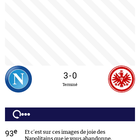
3
-
0
Terminé
e
93
Et c’est sur ces images de joie des
Napolitains que je vous abandonne.