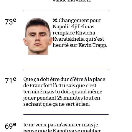
e
73
🔀 Changement pour
Napoli. Eljif Elmas
remplace Khvicha
Kvaratskhelia qui s’est
heurté sur Kevin Trapp.
e
71
Que ça doit être dur d’être à la place
de Francfort là. Tu sais que c’est
terminé mais tu dois quand même
jouer pendant 25 minutes tout en
sachant que ça ne sert à rien.
e
69
Je ne veux pas m’avancer mais je
pense que le Napoli va se qualifier