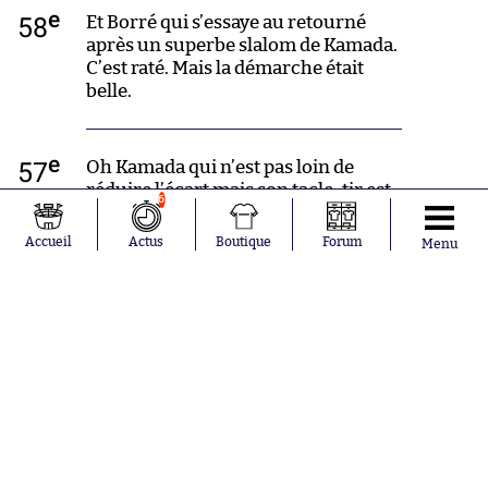
e
58
Et Borré qui s’essaye au retourné
après un superbe slalom de Kamada.
C’est raté. Mais la démarche était
belle.
e
57
Oh Kamada qui n’est pas loin de
réduire l’écart mais son tacle-tir est
6
capté par Meret.
Accueil
Actus
Boutique
Forum
Menu
Bon, je pense que Borré était hors-
jeu au départ de toute façon.
e
55
Imaginez une attaque Haaland-
Osimhen-Mbappé. OK ça n’a aucun
sens et je ne suis pas sûr que ça
puisse jouer ensemble. Mais
imaginez quand même.