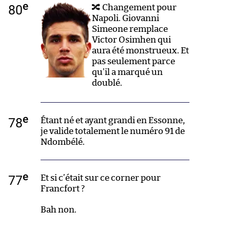
e
80
🔀 Changement pour
Napoli. Giovanni
Simeone remplace
Victor Osimhen qui
aura été monstrueux. Et
pas seulement parce
qu’il a marqué un
doublé.
e
78
Étant né et ayant grandi en Essonne,
je valide totalement le numéro 91 de
Ndombélé.
e
77
Et si c’était sur ce corner pour
Francfort ?
Bah non.