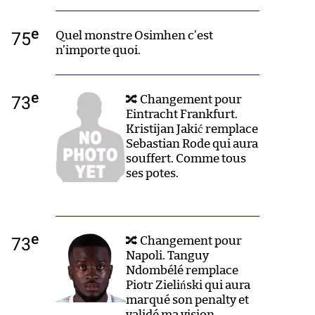
e
75
Quel monstre Osimhen c’est
n’importe quoi.
e
73
🔀 Changement pour
Eintracht Frankfurt.
Kristijan Jakić remplace
Sebastian Rode qui aura
souffert. Comme tous
ses potes.
e
73
🔀 Changement pour
Napoli. Tanguy
Ndombélé remplace
Piotr Zieliński qui aura
marqué son penalty et
validé ma vision.