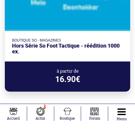
BOUTIQUE SO - MAGAZINES
Hors Série So Foot Tactique - réédition 1000
ex.
à partir de
16.90€
0
Accueil
Actus
Boutique
Forum
Menu
Mercato
Darwin Núñez rebondit en Turquie