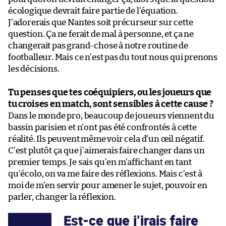
écologique devrait faire partie de l’équation.
J’adorerais que Nantes soit précurseur sur cette
question. Ça ne ferait de mal à personne, et ça ne
changerait pas grand-chose à notre routine de
footballeur. Mais ce n’est pas du tout nous qui prenons
les décisions.
Tu penses que tes coéquipiers, ou les joueurs que
tu croises en match, sont sensibles à cette cause ?
Dans le monde pro, beaucoup de joueurs viennent du
bassin parisien et n’ont pas été confrontés à cette
réalité. Ils peuvent même voir cela d’un œil négatif.
C’est plutôt ça que j’aimerais faire changer dans un
premier temps. Je sais qu’en m’affichant en tant
qu’écolo, on va me faire des réflexions. Mais c’est à
moi de m’en servir pour amener le sujet, pouvoir en
parler, changer la réflexion.
Est-ce que j’irais faire