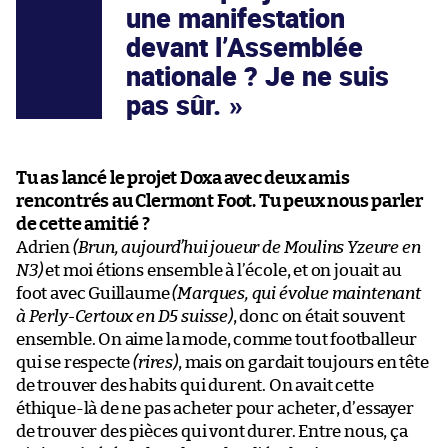
une manifestation
devant l’Assemblée
nationale ? Je ne suis
pas sûr.
Tu as lancé le projet Doxa avec deux amis
rencontrés au Clermont Foot. Tu peux nous parler
de cette amitié ?
Adrien
(Brun, aujourd’hui joueur de Moulins Yzeure en
N3)
et moi étions ensemble à l’école, et on jouait au
foot avec Guillaume
(Marques, qui évolue maintenant
à Perly-Certoux en D5 suisse)
, donc on était souvent
ensemble. On aime la mode, comme tout footballeur
qui se respecte
(rires)
, mais on gardait toujours en tête
de trouver des habits qui durent. On avait cette
éthique-là de ne pas acheter pour acheter, d’essayer
de trouver des pièces qui vont durer. Entre nous, ça