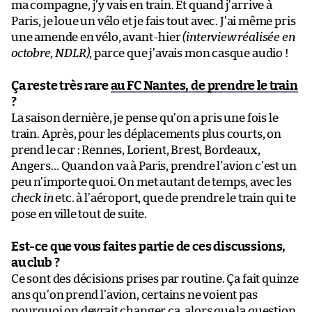
ma compagne, j’y vais en train. Et quand j’arrive à
Paris, je loue un vélo et je fais tout avec. J’ai même pris
une amende en vélo, avant-hier
(interview réalisée en
octobre, NDLR)
, parce que j’avais mon casque audio !
Ça reste très rare
au FC Nantes, de prendre le train
?
La saison dernière, je pense qu’on a pris une fois le
train. Après, pour les déplacements plus courts, on
prend le car : Rennes, Lorient, Brest, Bordeaux,
Angers… Quand on va à Paris, prendre l’avion c’est un
peu n’importe quoi. On met autant de temps, avec les
check in
etc. à l’aéroport, que de prendre le train qui te
pose en ville tout de suite.
Est-ce que vous faites partie de ces discussions,
au club ?
Ce sont des décisions prises par routine. Ça fait quinze
ans qu’on prend l’avion, certains ne voient pas
pourquoi on devrait changer ça, alors que la question