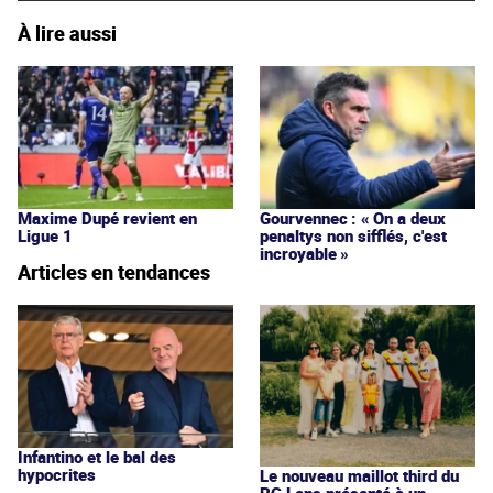
À lire aussi
Maxime Dupé revient en
Gourvennec : « On a deux
Ligue 1
penaltys non sifflés, c'est
incroyable »
Articles en tendances
Infantino et le bal des
hypocrites
Le nouveau maillot third du
RC Lens présenté à un