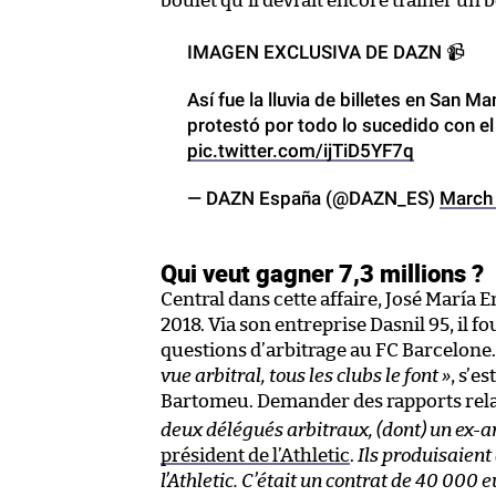
boulet qu’il devrait encore traîner un
IMAGEN EXCLUSIVA DE DAZN 📹
Así fue la lluvia de billetes en San M
protestó por todo lo sucedido con e
pic.twitter.com/ijTiD5YF7q
— DAZN España (@DAZN_ES)
March
Qui veut gagner 7,3 millions ?
Central dans cette affaire, José María 
2018. Via son entreprise Dasnil 95, il 
questions d’arbitrage au FC Barcelone
vue arbitral, tous les clubs le font »
, s’e
Bartomeu. Demander des rapports relatif
deux délégués arbitraux, (dont) un ex-a
président de l’Athletic
.
Ils produisaient 
l’Athletic. C’était un contrat de 40 000 e