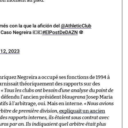
 bon moment au pied.
amés con la que la afición del
@AthleticClub
l Caso Negreira 💶💶
#ElPostDeDAZN
⚽️
 12, 2023
Enriquez Negreira a occupé ses fonctions de 1994 à
fournissait théoriquement des rapports sur des
.
« Tous les clubs ont besoin d’une analyse du point de
st défendu l’ancien président
blaugrana
Josep Maria
s à l’arbitrage, oui. Mais en interne.
«
Nous avions
rbitre de première division
,
expliquait un ancien
des rapports internes, ils étaient sous contrat avec
uros par an. Ils indiquaient quel arbitre était plus