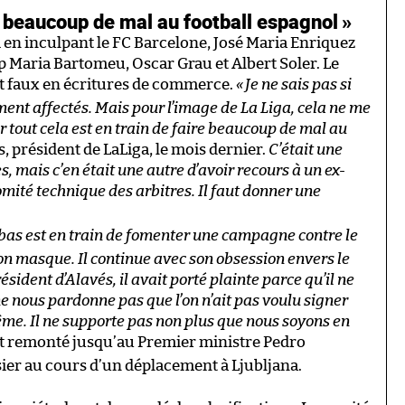
re beaucoup de mal au football espagnol »
di en inculpant le FC Barcelone, José Maria Enriquez
ep Maria Bartomeu, Oscar Grau et Albert Soler. Le
et faux en écritures de commerce.
«
Je ne sais pas si
ment affectés. Mais pour l’image de La Liga, cela ne me
ar tout cela est en train de faire beaucoup de mal au
as, président de LaLiga, le mois dernier.
C’était une
s, mais c’en était une autre d’avoir recours à un ex-
comité technique des arbitres. Il faut donner une
bas est en train de fomenter une campagne contre le
son masque. Il continue avec son obsession envers le
sident d’Alavés, il avait porté plainte parce qu’il ne
ne nous pardonne pas que l’on n’ait pas voulu signer
même. Il ne supporte pas non plus que nous soyons en
st remonté jusqu’au Premier ministre Pedro
sier au cours d’un déplacement à Ljubljana.