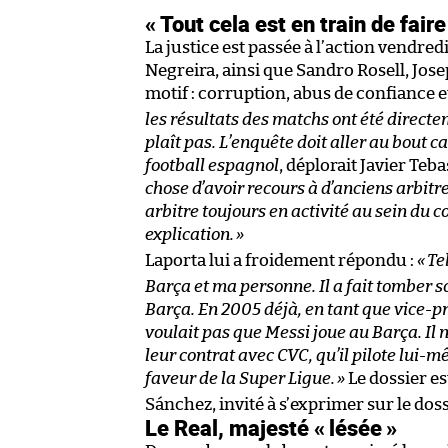
« Tout cela est en train de fai
La justice est passée à l’action vendre
Negreira, ainsi que Sandro Rosell, Jos
motif : corruption, abus de confiance 
les résultats des matchs ont été directe
plaît pas. L’enquête doit aller au bout c
football espagnol
, déplorait Javier Teb
chose d’avoir recours à d’anciens arbitre
arbitre toujours en activité au sein du 
explication.
»
Laporta lui a froidement répondu :
«
Te
Barça et ma personne. Il a fait tomber 
Barça. En 2005 déjà, en tant que vice-pré
voulait pas que Messi joue au Barça. Il 
leur contrat avec CVC, qu’il pilote lui-
faveur de la Super Ligue.
»
Le dossier e
Sánchez, invité à s’exprimer sur le dos
Le Real, majesté « lésée »