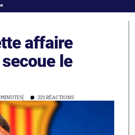
ne
tte affaire
 secoue le
 MINUTES
221
RÉACTIONS