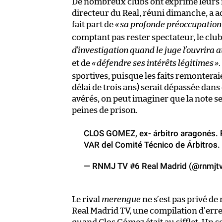
De nombreux clubs ont exprimé leurs i
directeur du Real, réuni dimanche, a
fait part de
«
sa profonde préoccupation 
comptant pas rester spectateur, le clu
d’investigation quand le juge l’ouvrira 
et de
«
défendre ses intérêts légitimes
»
sportives, puisque les faits remonteraie
délai de trois ans) serait dépassée dans 
avérés, on peut imaginer que la note s
peines de prison.
CLOS GOMEZ, ex- árbitro aragonés. 
VAR del Comité Técnico de Árbitros
— RNMJ TV #6 Real Madrid (@rnmjt
Le rival
merengue
ne s’est pas privé de 
Real Madrid TV, une compilation d’erre