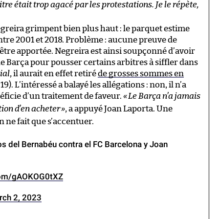
tre était trop agacé par les protestations. Je le répète,
reira grimpent bien plus haut : le parquet estime
entre 2001 et 2018. Problème : aucune preuve de
 être apportée. Negreira est ainsi soupçonné d’avoir
 le Barça pour pousser certains arbitres à siffler dans
ial
, il aurait en effet retiré
de grosses sommes en
). L’intéressé a balayé les allégations : non, il n’a
éficie d’un traitement de faveur.
«
Le Barça n’a jamais
ntion d’en acheter
»
, a appuyé Joan Laporta. Une
n ne fait que s’accentuer.
os del Bernabéu contra el FC Barcelona y Joan
.com/gAOKOG0tXZ
rch 2, 2023