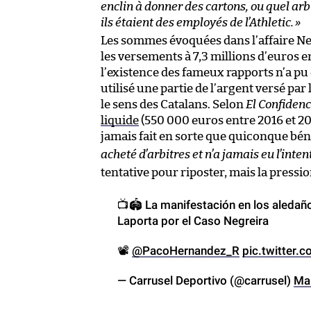
enclin à donner des cartons, ou quel arbi
ils étaient des employés de l’Athletic.
»
Les sommes évoquées dans l’affaire Neg
les versements à 7,3 millions d’euros 
l’existence des fameux rapports n’a pu
utilisé une partie de l’argent versé par
le sens des Catalans. Selon
El Confidenc
liquide
(550 000 euros entre 2016 et 2019
jamais fait en sorte que quiconque bén
acheté d’arbitres et n’a jamais eu l’inte
tentative pour riposter, mais la pressio
📺🏟️ La manifestación en los aledañ
Laporta por el Caso Negreira
📽️
@PacoHernandez_R
pic.twitter
— Carrusel Deportivo (@carrusel)
Ma