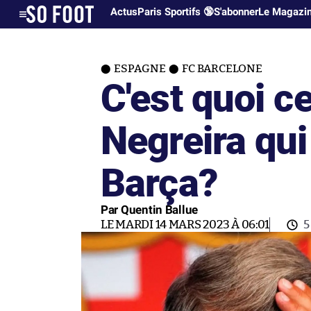
Actus
Paris Sportifs 🔞
S'abonner
Le Magazi
ESPAGNE
FC BARCELONE
C'est quoi ce
Negreira qui
Barça?
Par Quentin Ballue
LE MARDI 14 MARS 2023 À 06:01
5