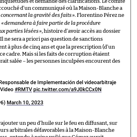
nquiétudes et demandé des clarifications. Le comité
 accouché d’un communiqué où la Maison-Blanche a
concernant la gravité des faits
»
. Florentino Pérez ne
b
«
demandera à faire partie de la procédure
aux parties lésées
»
, histoire d’avoir accès au dossier
. Il ne sera a priori pas question de sanctions
nt à plus de cinq ans et que la prescription (d’un
ce cadre. Mais si les faits de corruption étaient
erait salée – les personnes inculpées encourent des
Responsable de Implementación del videoarbitraje
. Video
#RMTV
pic.twitter.com/a9J0kCCx0N
v6)
March 10, 2023
rajouter un peu d’huile sur le feu en diffusant, sur
urs arbitrales défavorables à la Maison-Blanche