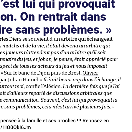
’est lui qui provoquait
ion. On rentrait dans
ire sans problèmes.
rles Diers se souvient d’un arbitre qui échangeait
 matchs et de la vie, il était devenu un arbitre qui
 joueurs n’attendent pas d’un arbitre qu’il soit
rtenaire du jeu, et Johan, je pense, était apprécié pour
respect de tous les acteurs du jeu et nous imposait
 »
Sur le banc de Dijon puis de Brest,
Olivier
s par Johan Hamel.
« Il était beaucoup dans l’échange, il
surtout moi
, confie l’Alésien.
La dernière fois que je l’ai
vait d’ailleurs reparlé de discussions arbitrales que
 de communication. Souvent, c’est lui qui provoquait la
e sans problèmes, cela m’est arrivé plusieurs fois. »
pensée à la famille et ses proches !!! Reposez en
om/1IO0QkI6Jm