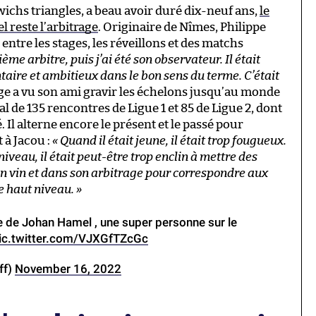
ichs triangles, a beau avoir duré dix-neuf ans,
le
reste l’arbitrage
. Originaire de Nîmes, Philippe
entre les stages, les réveillons et des matchs
ième arbitre, puis j’ai été son observateur. Il était
taire et ambitieux dans le bon sens du terme. C’était
ge a vu son ami gravir les échelons jusqu’au monde
al de 135 rencontres de Ligue 1 et 85 de Ligue 2, dont
. Il alterne encore le présent et le passé pour
t à Jacou :
« Quand il était jeune, il était trop fougueux.
veau, il était peut-être trop enclin à mettre des
son vin et dans son arbitrage pour correspondre aux
de haut niveau. »
e de Johan Hamel , une super personne sur le
ic.twitter.com/VJXGfTZcGc
ff)
November 16, 2022