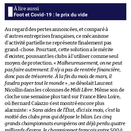
Foot et Covid-19 : le prix du vide
Au regard des pertes annoncées, et comparé à
d’autres entreprises françaises, ce mécanisme
d’activité partielle ne représente finalement pas
grand-chose. Pourtant, cette solution a le mérite
d’exister, poussant les clubs à l’utiliser comme seul
moyen de protection. «
Malheureusement, on ne peut
pas faire autrement. Il n’y a pas de rentrée financière,
donc pas de trésorerie. À la fin du mois de mars, il
faudra payer tout le monde
» , se désolait Laurent
Nicollin dans les colonnes de
Midi Libre
. Même son de
cloche une semaine plus tard sur France Bleu Loire,
où Bernard Caïazzo s’est montré encore plus
alarmiste : «
Sans aides de l’État, d’ici six mois, c’est la
moitié des clubs pros qui dépose le bilan. Les cinq
grands championnats européens ont déjà perdu quatre
milliards d’euros, le championnat français entre 500 à