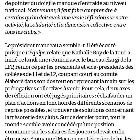
de pointer du doigt le manque d’entraide au niveau
national.
Maintenant, il faut faire comprendre à
certains qu’on doit avoir une vraie réflexion sur notre
activité, la solidarité et la dimension collective entre
tous les clubs.
»
Le président manceau a semble-t-il été écouté
puisque
L’Équipe
relate que Nathalie Boy de la Tour a
initié ce lundi une réunion avec le bureau élargi de la
LFP, renforcé par les présidents et vice-présidents des
collèges de L1 et de L2, coupant court au comité
élaboré dans son dos tout en reprenant la main sur les
prérogatives collectives à venir. Pour cela, deux axes
de réflexion ont été jugés prioritaires : échafauder un
plan d’actions en fonction des différents scénarios de
reprise possibles, et trouver des solutions concernant
la trésorerie des clubs. Sur ce dernier point, tout le
monde semble avoir concédé qu’une position
commune sur les salaires des joueurs devait enfin
être prise. Emmanuel Macron peut être fier de lui, les