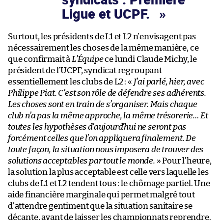
Ligue et UCPF.
Surtout, les présidents de L1 et L2 n’envisagent pas
nécessairement les choses de la même manière, ce
que confirmait à
L’Équipe
ce lundi Claude Michy, le
président de l’UCPF, syndicat regroupant
essentiellement les clubs de L2 : «
J’ai parlé, hier, avec
Philippe Piat. C’est son rôle de défendre ses adhérents.
Les choses sont en train de s’organiser. Mais chaque
club n’a pas la même approche, la même trésorerie… Et
toutes les hypothèses d’aujourd’hui ne seront pas
forcément celles que l’on appliquera finalement. De
toute façon, la situation nous imposera de trouver des
solutions acceptables par tout le monde.
» Pour l’heure,
la solution la plus acceptable est celle vers laquelle les
clubs de L1 et L2 tendent tous : le chômage partiel. Une
aide financière marginale qui permet malgré tout
d’attendre gentiment que la situation sanitaire se
décante, avant de laisser les championnats reprendre.