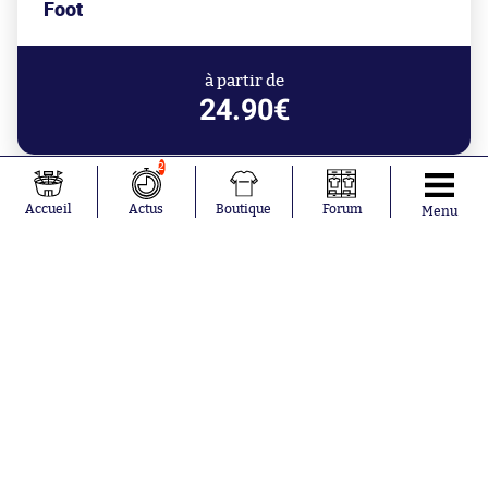
Foot
à partir de
24.90€
2
Accueil
Actus
Boutique
Forum
Menu
Aujourd'hui à 0:48
Gianni Infantino se fait gauler pour
conflit d'intérêts
Aujourd'hui à 0:04
Bruges lance son championnat
comme sur des roulettes
Hier à 22:28