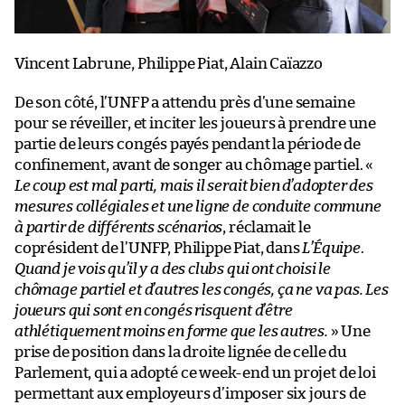
Vincent Labrune, Philippe Piat, Alain Caïazzo
De son côté, l’UNFP a attendu près d’une semaine
pour se réveiller, et inciter les joueurs à prendre une
partie de leurs congés payés pendant la période de
confinement, avant de songer au chômage partiel. «
Le coup est mal parti, mais il serait bien d’adopter des
mesures collégiales et une ligne de conduite commune
à partir de différents scénarios
, réclamait le
coprésident de l’UNFP, Philippe Piat, dans
L’Équipe
.
Quand je vois qu’il y a des clubs qui ont choisi le
chômage partiel et d’autres les congés, ça ne va pas. Les
joueurs qui sont en congés risquent d’être
athlétiquement moins en forme que les autres.
» Une
prise de position dans la droite lignée de celle du
Parlement, qui a adopté ce week-end un projet de loi
permettant aux employeurs d’imposer six jours de