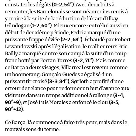
e
constater les dégâts
(0-2, 54
)
. Avec deux buts à
remonter, les Barcelonais se sont néanmoins remis à
y croire à la suite de la réduction de l’écart d’Ilkay
e
Gündoğan
(1-2, 60
)
. Mieux encore : entré lui aussi en
début de deuxième période, Pedri a marqué d’une
e
puissante frappe déviée
(2-2, 68
)
. Échaudé par Robert
Lewandowski après l’égalisation, le malheureux Eric
Bailly a marqué contre son camp à la suite d’un coup
e
franc botté par Ferran Torres
(3-2, 71
)
. Mais comme
ce Barça a deux visages, Villarreal est revenu comme
un boomerang. Gonçalo Guedes a égalisé d’un
e
puissant tir croisé
(3-3, 84
)
, Sørloth a profité d’une
erreur de relance pour redonner un but d’avance aux
visiteurs dans un temps additionnel à rallonge
(3-4,
e
90
+9)
, et José Luis Morales a enfoncé le clou
(3-5,
e
90
+12)
.
Ce Barça-là commence à faire très peur, mais dans le
mauvais sens du terme.