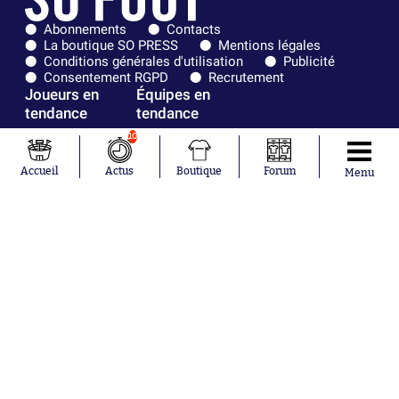
Abonnements
Contacts
La boutique SO PRESS
Mentions légales
Conditions générales d'utilisation
Publicité
Consentement RGPD
Recrutement
Joueurs en
Équipes en
tendance
tendance
10
Lionel Messi
Paris Saint-
Maghnes
Germain
Accueil
Actus
Boutique
Forum
Menu
Akliouche
Real Madrid
Mohamed
Olympique de
Salah
Marseille
Neymar
FIFA
Julián Álvarez
FC Barcelone
Ferrán Torres
Argentine
Kilian Corredor
Olympique
Franco
lyonnais
Mastantuono
AS Monaco
Orel Mangala
RC Strasbourg
Rio Mavuba
Trabzonspor