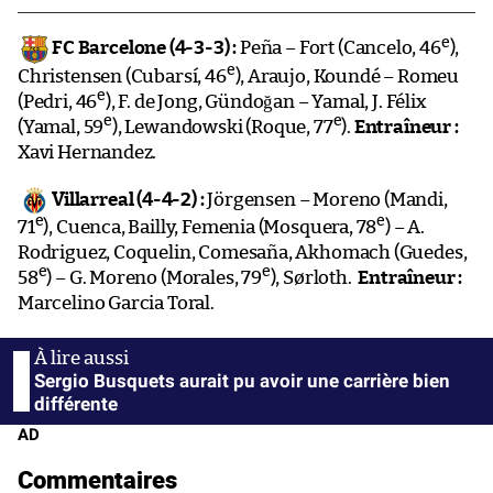
e
FC Barcelone (4-3-3) :
Peña – Fort (Cancelo, 46
),
e
Christensen (Cubarsí, 46
), Araujo, Koundé – Romeu
e
(Pedri, 46
), F. de Jong, Gündoğan – Yamal, J. Félix
e
e
(Yamal, 59
), Lewandowski (Roque, 77
).
Entraîneur :
Xavi Hernandez.
Villarreal (4-4-2) :
Jörgensen – Moreno (Mandi,
e
e
71
), Cuenca, Bailly, Femenia (Mosquera, 78
) – A.
Rodriguez, Coquelin, Comesaña, Akhomach (Guedes,
e
e
58
) – G. Moreno (Morales, 79
), Sørloth.
Entraîneur :
Marcelino Garcia Toral.
Sergio Busquets aurait pu avoir une carrière bien
différente
AD
Commentaires