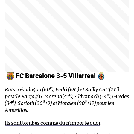
FC Barcelone 3-5 Villarreal
e
e
e
Buts : Gündoğan (60
), Pedri (68
) et Bailly CSC (71
)
e
e
pour le Barça // G. Moreno (41
), Akhomach (54
), Guedes
e
e
e
(84
), Sørloth (90
+9) et Morales (90
+12) pour les
Amarillos.
Ils sont tombés comme du n’importe quoi
.