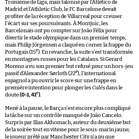
Troisième de Liga, mais talonné par l’Atlético de
Madrid et l’Athletic Club, le FC Barcelone devait
profiter de la réception de Villarreal pour creuser
l’écart sur ses poursuivants. À Montjuic, les
Barcelonais ont pu compter sur João Félix pour
divertir le stade olympique dans un premier temps,
mais Philip Jörgensen a claqué en corner la frappe du
e
Portugais (15
). En revanche, la suite s’est transformée
en montagnes russes pour les Catalans. Si Gerard
Moreno a vu son premier but refusé pour un hors-jeu
e
passif d’Alexander Sørloth (22
), l’international
espagnol a pu ouvrir le score sur une frappe en
première intention pour plonger les
Culés
dans le
e
doute
(0-1, 41
)
.
Mené à la pause, le Barça s’est encore plus compliqué
la tâche sur un contrôle manqué de João Cancelo.
Surpris par Ilias Akhomach, auteur du deuxième but
de la soirée tout en vitesse pour le sous-marin jaune,
le joueur prêté par Manchester City n’a pu que