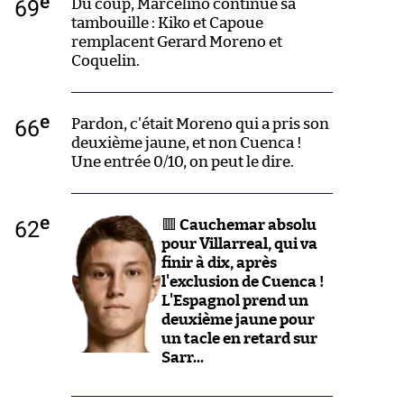
e
69
Du coup, Marcelino continue sa
tambouille : Kiko et Capoue
remplacent Gerard Moreno et
Coquelin.
e
66
Pardon, c'était Moreno qui a pris son
deuxième jaune, et non Cuenca !
Une entrée 0/10, on peut le dire.
e
62
🟥
Cauchemar absolu
pour Villarreal, qui va
finir à dix, après
l'exclusion de Cuenca !
L'Espagnol prend un
deuxième jaune pour
un tacle en retard sur
Sarr...