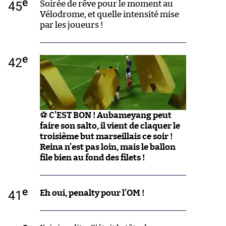
e
45
Soirée de rêve pour le moment au
Vélodrome, et quelle intensité mise
par les joueurs !
e
42
⚽
C'EST BON ! Aubameyang peut
faire son salto, il vient de claquer le
troisième but marseillais ce soir !
Reina n'est pas loin, mais le ballon
file bien au fond des filets !
e
41
Eh oui, penalty pour l'OM !