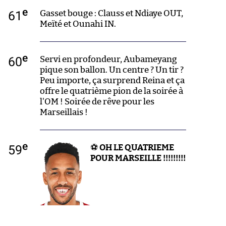
e
61
Gasset bouge : Clauss et Ndiaye OUT,
Meïté et Ounahi IN.
e
60
Servi en profondeur, Aubameyang
pique son ballon. Un centre ? Un tir ?
Peu importe, ça surprend Reina et ça
offre le quatrième pion de la soirée à
l'OM ! Soirée de rêve pour les
Marseillais !
e
59
⚽
OH LE QUATRIEME
POUR MARSEILLE !!!!!!!!!