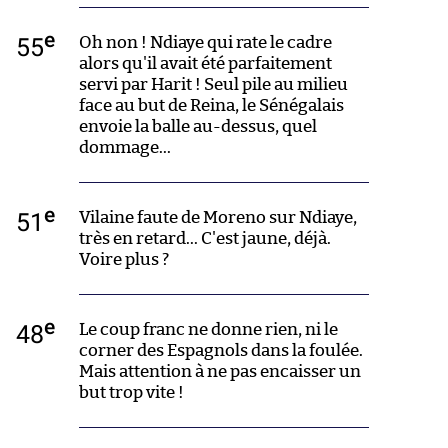
e
55
Oh non ! Ndiaye qui rate le cadre
alors qu'il avait été parfaitement
servi par Harit ! Seul pile au milieu
face au but de Reina, le Sénégalais
envoie la balle au-dessus, quel
dommage...
e
51
Vilaine faute de Moreno sur Ndiaye,
très en retard... C'est jaune, déjà.
Voire plus ?
e
48
Le coup franc ne donne rien, ni le
corner des Espagnols dans la foulée.
Mais attention à ne pas encaisser un
but trop vite !