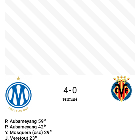
4
-
0
Terminé
e
P. Aubameyang
59
e
P. Aubameyang
42
e
Y. Mosquera (csc)
29
e
J. Veretout
23