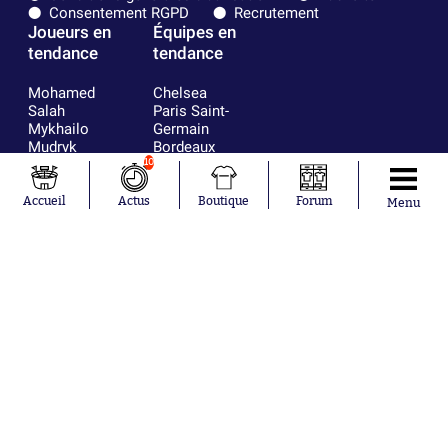
Consentement RGPD
Recrutement
Joueurs en
Équipes en
tendance
tendance
Mohamed
Chelsea
Salah
Paris Saint-
Mykhailo
Germain
Mudryk
Bordeaux
Neymar
Olympique
10
Khalis Merah
lyonnais
Loïs Openda
FIFA
Accueil
Actus
Boutique
Forum
Menu
Moussa
Real Madrid
Niakhaté
RC Strasbourg
Nicolás
AC Milan
Tagliafico
France
Pavel Šulc
RC Lens
Josh Maja
Gauthier Hein