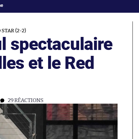
ne
STAR (2-2)
l spectaculaire
lles et le Red
29
RÉACTIONS