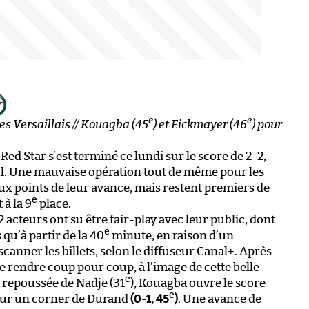
e
e
les Versaillais // Kouagba (45
) et Eickmayer (46
) pour
 Red Star s’est terminé ce lundi sur le score de 2-2,
ul. Une mauvaise opération tout de même pour les
 points de leur avance, mais restent premiers de
e
 à la 9
place.
 acteurs ont su être fair-play avec leur public, dont
e
qu’à partir de la 40
minute, en raison d’un
canner les billets, selon le diffuseur Canal+. Après
se rendre coup pour coup, à l’image de cette belle
e
e repoussée de Nadje (31
), Kouagba ouvre le score
e
 sur un corner de Durand
(0-1, 45
)
. Une avance de