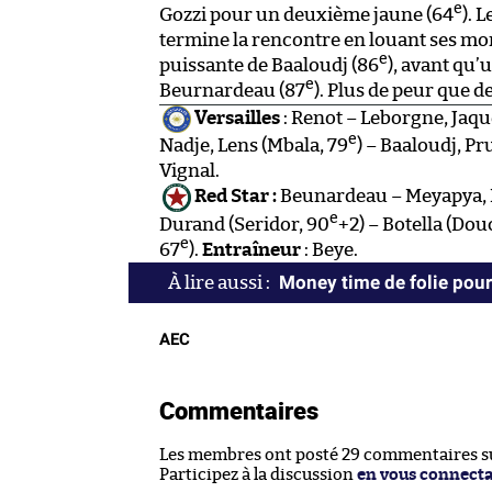
e
Gozzi pour un deuxième jaune (64
). 
termine la rencontre en louant ses mont
e
puissante de Baaloudj (86
), avant qu’
e
Beurnardeau (87
). Plus de peur que 
Versailles
: Renot – Leborgne, Jaq
e
Nadje, Lens (Mbala, 79
) – Baaloudj, P
Vignal.
Red Star :
Beunardeau – Meyapya, K
e
Durand (Seridor, 90
+2) – Botella (Dou
e
67
).
Entraîneur
: Beye.
Money time de folie pour l
AEC
Commentaires
Les membres ont posté 29 commentaires sur
Participez à la discussion
en vous connect