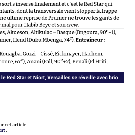
Le sort s’inverse finalement et c’est le Red Star qui
ants, dont la transversale vient stopper la frappe
une ultime reprise de Prunier ne trouve les gants de
de mal pour Habib Beye et son
crew
.
e
ues, Akueson, Altikulac – Basque (Bngoura, 90
+1),
e
runier, Hend (Duku Mbenga, 74
).
Entraîneur :
ouagba, Gozzi – Cissé, Eickmayer, Hachem,
e
e
coure, 67
), Anani (Fall, 90
+2), Benali (El Hriti,
e Red Star et Niort, Versailles se réveille avec brio
 cet article.
ant
.