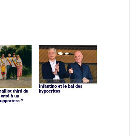
Infantino et le bal des
hypocrites
illot third du
enté à un
upporters ?