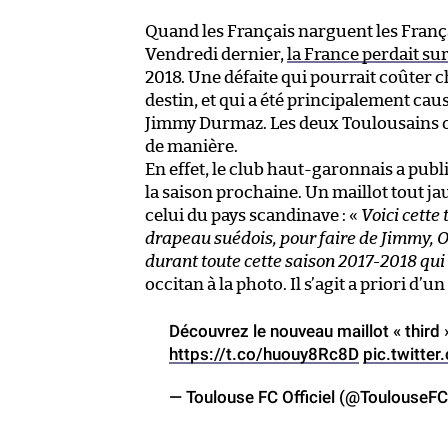
Quand les Français narguent les Fran
Vendredi dernier,
la France perdait sur 
2018. Une défaite qui pourrait coûter c
destin, et qui a été principalement cau
Jimmy Durmaz. Les deux Toulousains ont 
de manière.
En effet, le club haut-garonnais a publi
la saison prochaine. Un maillot tout 
celui du pays scandinave : «
Voici cette
drapeau suédois, pour faire de Jimmy, O
durant toute cette saison 2017-2018 qu
occitan à la photo. Il s’agit a priori d’u
Découvrez le nouveau maillot « third
https://t.co/huouy8Rc8D
pic.twitte
— Toulouse FC Officiel (@ToulouseF