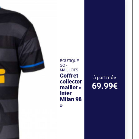
BOUTIQUE
SO -
MAILLOTS
Coffret
à partir de
collector
69.99€
maillot «
Inter
Milan 98
»