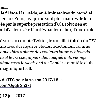
çais…
le fil face à la Suède
, en éliminatoires du Mondial
her aux Français, qui ne sont plus maîtres de leur
sée par la superbe prestation d’Ola Toivonen et
d’ailleurs été félicités par leur club, d’une drôle
é sur son compte Twitter, le « maillot third » du TFC
jaune avec des rayures bleues, exactement comme
 tenue third animée des couleurs jaune et bleue du
la et leurs coéquipiers des conquérants vikings
i démarrera le week-end du 5 août
» a ajouté le club
n magnifique troll.
 » du TFC pour la saison 2017/18 →
r.com/QgqEi2h37t
C)
12 juin 2017