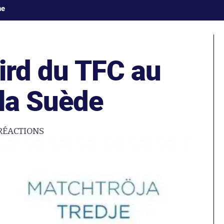
ne
hird du TFC au
 la Suède
RÉACTIONS