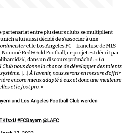
 partenariat entre plusieurs clubs se multiplient
nich a lui aussi décidé de s’associer à une
ordmeister
et le Los Angeles FC – franchise de MLS –
 Nommé Red&Gold Football, ce projet est décrit par
Salihamidžić, dans un discours prémâché :
« La
l Club nous donne la chance de développer des talents
e système.
[…]
À l’avenir, nous serons en mesure d’offrir
rière encore mieux adapté à eux et donc une meilleure
les et le foot pro. »
Bayern und Los Angeles Football Club werden
rTKfsxU
#FCBayern
@LAFC
March 13, 2023