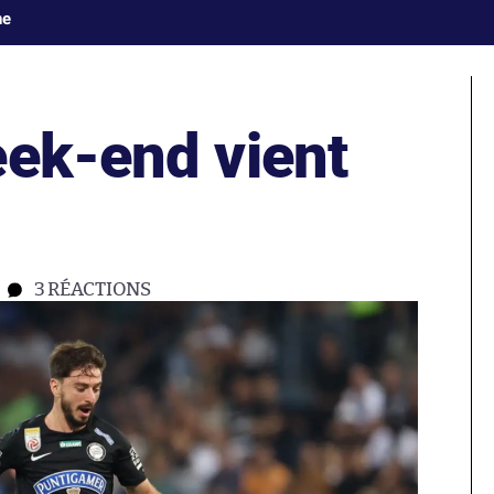
ne
eek-end vient
3
RÉACTIONS