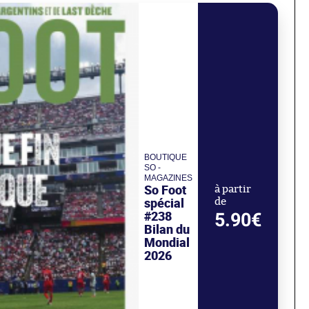
BOUTIQUE
SO -
MAGAZINES
So Foot
à partir
spécial
de
#238
5.90€
Bilan du
Mondial
2026