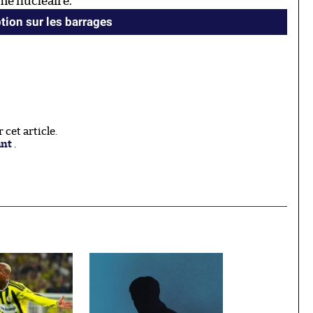
me nucléaire.
ion sur les barrages
cet article.
ant
.