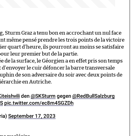
rg, Sturm Graz a tenu bon en accrochant un nul face
c ont même pensé prendre les trois points de la victoire
ier quart d’heure, ils pourront au moins se satisfaire
pour leur premier but de la partie.
e de la surface, le Géorgien a en effet pris son temps
 d’envoyer le cuir défoncer la barre transversale
phin de son adversaire du soir avec deux points de
hiérarchie en Autriche.
iteishvili
den
@SKSturm
gegen
@RedBullSalzburg
S
pic.twitter.com/ec8m4SGZDh
ria)
September 17, 2023