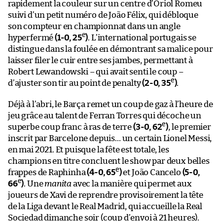
rapidement la couleur sur un centre d’Oriol Romeu
suivi d’un petit numéro de João Félix, qui débloque
son compteur en championnat dans un angle
e
hyperfermé
(1-0, 25
)
. L’international portugais se
distingue dans la foulée en démontrant sa malice pour
laisser filer le cuir entre ses jambes, permettant à
Robert Lewandowski – qui avait senti le coup –
e
d’ajuster son tir au point de penalty
(2-0, 35
)
.
Déjà à l’abri, le Barça remet un coup de gaz à l’heure de
jeu grâce au talent de Ferran Torres qui décoche un
e
superbe coup franc à ras de terre
(3-0, 62
)
, le premier
inscrit par Barcelone depuis… un certain Lionel Messi,
en mai 2021. Et puisque la fête est totale, les
champions en titre concluent le show par deux belles
e
frappes de Raphinha
(4-0, 65
)
et João Cancelo
(5-0,
e
66
)
. Une
manita
avec la manière qui permet aux
joueurs de Xavi de reprendre provisoirement la tête
de la Liga devant le Real Madrid, qui accueille la Real
Sociedad dimanche soir (coup d’envoi à 21 heures).