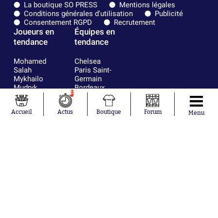
La boutique SO PRESS
Mentions légales
Conditions générales d'utilisation
Publicité
Consentement RGPD
Recrutement
Joueurs en
Équipes en
tendance
tendance
Mohamed
Chelsea
Salah
Paris Saint-
Mykhailo
Germain
Mudryk
Bordeaux
0
Neymar
Olympique
Khalis Merah
lyonnais
Accueil
Actus
Boutique
Forum
Loïs Openda
FIFA
Menu
Moussa
Real Madrid
Niakhaté
RC Strasbourg
Nicolás
AC Milan
Tagliafico
France
Pavel Šulc
RC Lens
Josh Maja
Gauthier Hein