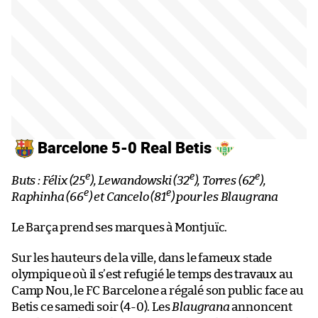
Barcelone 5-0 Real Betis
e
e
e
Buts : Félix (25
), Lewandowski (32
), Torres (62
),
e
e
Raphinha (66
) et Cancelo (81
) pour les Blaugrana
Le Barça prend ses marques à Montjuïc.
Sur les hauteurs de la ville, dans le fameux stade
olympique où il s’est refugié le temps des travaux au
Camp Nou, le FC Barcelone a régalé son public face au
Betis ce samedi soir (4-0). Les
Blaugrana
annoncent