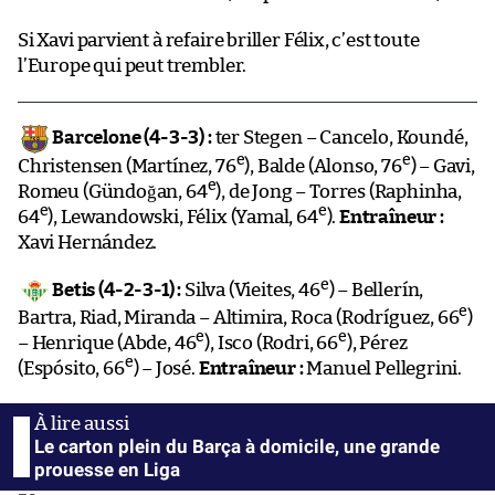
Si Xavi parvient à refaire briller Félix, c’est toute
l’Europe qui peut trembler.
Barcelone (4-3-3) :
ter Stegen – Cancelo, Koundé,
e
e
Christensen (Martínez, 76
), Balde (Alonso, 76
) – Gavi,
e
Romeu (Gündoğan, 64
), de Jong – Torres (Raphinha,
e
e
64
), Lewandowski, Félix (Yamal, 64
).
Entraîneur :
Xavi Hernández.
e
Betis (4-2-3-1) :
Silva (Vieites, 46
) – Bellerín,
e
Bartra, Riad, Miranda – Altimira, Roca (Rodríguez, 66
)
e
e
– Henrique (Abde, 46
), Isco (Rodri, 66
), Pérez
e
(Espósito, 66
) – José.
Entraîneur :
Manuel Pellegrini.
Le carton plein du Barça à domicile, une grande
prouesse en Liga