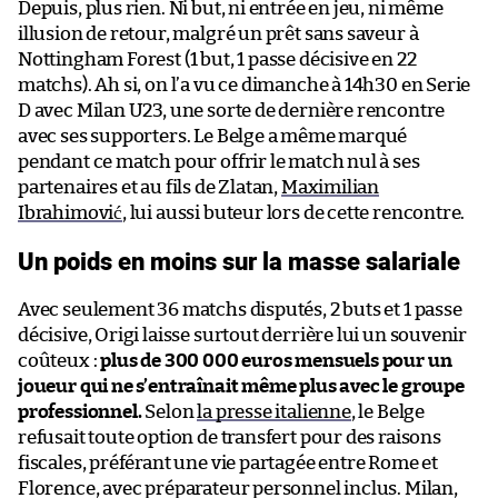
Depuis, plus rien. Ni but, ni entrée en jeu, ni même
illusion de retour, malgré un prêt sans saveur à
Nottingham Forest (1 but, 1 passe décisive en 22
matchs). Ah si, on l’a vu ce dimanche à 14h30 en Serie
D avec Milan U23, une sorte de dernière rencontre
avec ses supporters. Le Belge a même marqué
pendant ce match pour offrir le match nul à ses
partenaires et au fils de Zlatan,
Maximilian
Ibrahimović
, lui aussi buteur lors de cette rencontre.
Un poids en moins sur la masse salariale
Avec seulement 36 matchs disputés, 2 buts et 1 passe
décisive, Origi laisse surtout derrière lui un souvenir
coûteux :
plus de 300 000 euros mensuels pour un
joueur qui ne s’entraînait même plus avec le groupe
professionnel.
Selon
la presse italienne
, le Belge
refusait toute option de transfert pour des raisons
fiscales, préférant une vie partagée entre Rome et
Florence, avec préparateur personnel inclus. Milan,