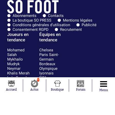
Abonnements
Contacts
La boutique SO PRESS
Mentions légales
Conditions générales d'utilisation
Publicité
Consentement RGPD
Recrutement
Joueurs en
Équipes en
tendance
tendance
Mohamed
Chelsea
Salah
Paris Saint-
Mykhailo
Germain
Mudryk
Bordeaux
Neymar
Olympique
Khalis Merah
lyonnais
Loïs Openda
FIFA
10
Moussa
Real Madrid
Niakhaté
RC Strasbourg
Accueil
Actus
Boutique
Forum
Menu
Nicolás
AC Milan
Tagliafico
France
Pavel Šulc
RC Lens
Josh Maja
Gauthier Hein