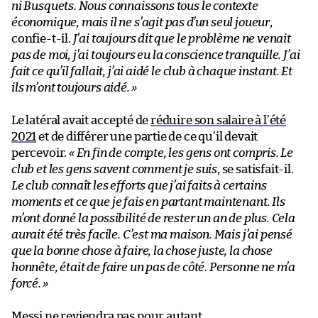
ni Busquets. Nous connaissons tous le contexte
économique, mais il ne s’agit pas d’un seul joueur
,
confie-t-il.
J’ai toujours dit que le problème ne venait
pas de moi, j’ai toujours eu la conscience tranquille. J’ai
fait ce qu’il fallait, j’ai aidé le club à chaque instant. Et
ils m’ont toujours aidé.
»
Le latéral avait accepté de
réduire son salaire à l’été
2021
et de différer une partie de ce qu’il devait
percevoir.
« En fin de compte, les gens ont compris. Le
club et les gens savent comment je suis
, se satisfait-il.
Le club connaît les efforts que j’ai faits à certains
moments et ce que je fais en partant maintenant. Ils
m’ont donné la possibilité de rester un an de plus. Cela
aurait été très facile. C’est ma maison. Mais j’ai pensé
que la bonne chose à faire, la chose juste, la chose
honnête, était de faire un pas de côté. Personne ne m’a
forcé.
»
Messi ne reviendra pas pour autant.