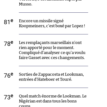
Musso.
e
81
Encore un missile signé
Koopmeiners, c'est boxé par Lopez !
e
78
Les remplaçants marseillais n'ont
rien apporté pour le moment.
Compliqué d'analyser ce qu'a voulu
faire Gasset avec ces changements.
e
76
Sorties de Zappacosta et Lookman,
entrées d'Hateboer et Touré.
e
73
Quel match énorme de Lookman. Le
Nigérian est dans tous les bons
coups.