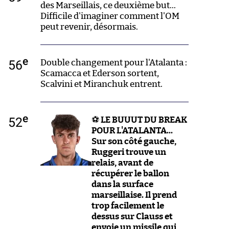
des Marseillais, ce deuxième but...
Difficile d'imaginer comment l'OM
peut revenir, désormais.
e
56
Double changement pour l'Atalanta :
Scamacca et Ederson sortent,
Scalvini et Miranchuk entrent.
e
52
⚽
LE BUUUT DU BREAK
POUR L'ATALANTA...
Sur son côté gauche,
Ruggeri trouve un
relais, avant de
récupérer le ballon
dans la surface
marseillaise. Il prend
trop facilement le
dessus sur Clauss et
envoie un missile qui