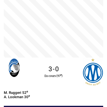
3
-
0
e
En cours (97
)
e
M. Ruggeri
52
e
A. Lookman
30