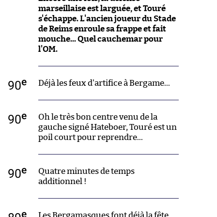
marseillaise est larguée, et Touré
s'échappe. L'ancien joueur du Stade
de Reims enroule sa frappe et fait
mouche... Quel cauchemar pour
l'OM.
e
90
Déjà les feux d'artifice à Bergame...
e
90
Oh le très bon centre venu de la
gauche signé Hateboer, Touré est un
poil court pour reprendre...
e
90
Quatre minutes de temps
additionnel !
e
Les Bergamasques font déjà la fête