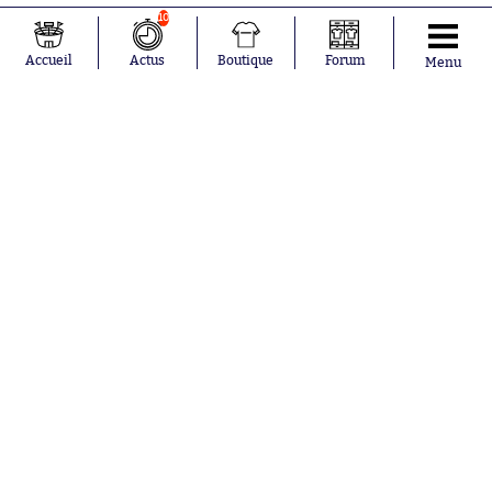
10
e
46
On est reparti à Bergame !
Accueil
Actus
Boutique
Forum
Menu
e
45
Pas de temps additionnel à
Bergame, c'est la mi-temps !
Terrible première période pour
Marseille, totalement dépassé dans
tous les aspects du jeu. La bonne
nouvelle : l'OM n'est qu'à un but, et
peut encore y croire, à condition
d'un sursaut d'orgueil en seconde
mi-temps...
e
45
Zappacosta a encore un boulevard
devant lui, il parvient à se mettre en
position pour frapper, mais il fusille
le petit filet marseillais...