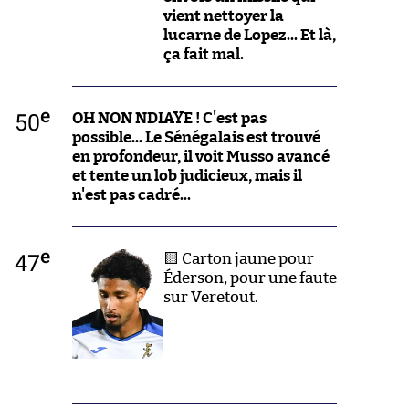
vient nettoyer la
lucarne de Lopez... Et là,
ça fait mal.
e
50
OH NON NDIAYE ! C'est pas
possible... Le Sénégalais est trouvé
en profondeur, il voit Musso avancé
et tente un lob judicieux, mais il
n'est pas cadré...
e
47
🟨 Carton jaune pour
Éderson, pour une faute
sur Veretout.