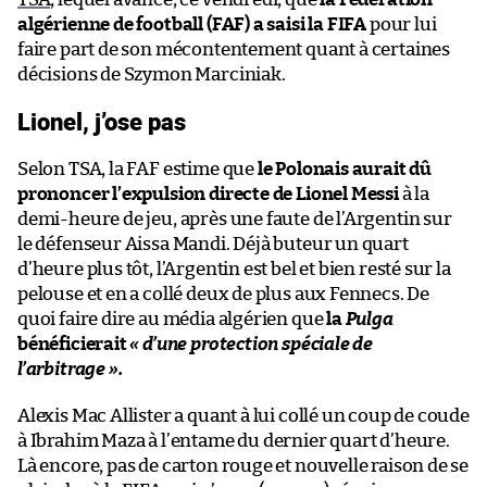
algérienne de football (FAF) a saisi la FIFA
pour lui
faire part de son mécontentement quant à certaines
décisions de Szymon Marciniak.
Lionel, j’ose pas
Selon TSA, la FAF estime que
le Polonais aurait dû
prononcer l’expulsion directe de Lionel Messi
à la
demi-heure de jeu, après une faute de l’Argentin sur
le défenseur Aissa Mandi. Déjà buteur un quart
d’heure plus tôt, l’Argentin est bel et bien resté sur la
pelouse et en a collé deux de plus aux Fennecs. De
quoi faire dire au média algérien que
la
Pulga
bénéficierait
« d’une protection spéciale de
l’arbitrage ».
Alexis Mac Allister a quant à lui collé un coup de coude
à Ibrahim Maza à l’entame du dernier quart d’heure.
Là encore, pas de carton rouge et nouvelle raison de se