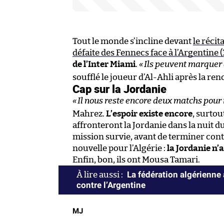
Tout le monde s’incline devant
le réci
défaite des Fennecs face à l’Argentine 
de l’Inter Miami
.
«
Ils peuvent marquer à
soufflé le joueur d’Al-Ahli après la ren
Cap sur la Jordanie
«
Il nous reste encore deux matchs pour n
Mahrez.
L’espoir existe encore
, surtou
affronteront la Jordanie dans la nuit d
mission survie, avant de terminer contr
nouvelle pour l’Algérie :
la Jordanie n’
Enfin, bon, ils ont Mousa Tamari.
La fédération algérienne a
contre l’Argentine
MJ