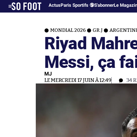
Actus
Paris Sportifs 🔞
S'abonner
Le Magazi
MONDIAL 2026
GR.J
ARGENTINE
Riyad Mahre
Messi, ça fai
MJ
LE MERCREDI 17 JUIN À 12:49
34
R