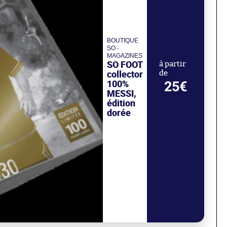
BOUTIQUE
SO -
MAGAZINES
SO FOOT
à partir
collector
de
100%
25€
MESSI,
édition
dorée