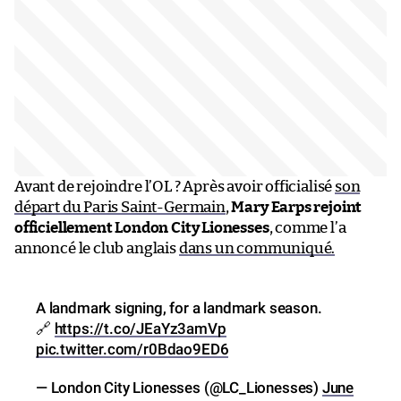
Avant de rejoindre l’OL ? Après avoir officialisé
son
départ du Paris Saint-Germain
,
Mary Earps rejoint
officiellement London City Lionesses
, comme l’a
annoncé le club anglais
dans un communiqué.
A landmark signing, for a landmark season.
🔗
https://t.co/JEaYz3amVp
pic.twitter.com/r0Bdao9ED6
— London City Lionesses (@LC_Lionesses)
June