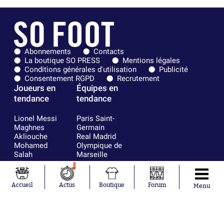
Abonnements
Contacts
La boutique SO PRESS
Mentions légales
Conditions générales d'utilisation
Publicité
Consentement RGPD
Recrutement
Joueurs en
Équipes en
tendance
tendance
Lionel Messi
Paris Saint-
Maghnes
Germain
Akliouche
Real Madrid
Mohamed
Olympique de
Salah
Marseille
Neymar
FIFA
0
Julián Álvarez
FC Barcelone
Ferrán Torres
Argentine
Accueil
Actus
Boutique
Forum
Menu
Kilian Corredor
Olympique
Franco
lyonnais
Mastantuono
AS Monaco
Orel Mangala
RC Strasbourg