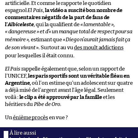
artificielle. Et comme le rapporte le quotidien
espagnol
El Pais
,
la vidéo a suscité bon nombre de
commentaires négatifs de la part de fans de
l’
Albiceleste
,
qui la qualifient de
« lamentable »,
« dangereuse
» et d’«
un manque total de respect pour sa
mémoire
»,
estimant que
«
Diego n’aurait jamais fait ça
de son vivant
». Surtout au vu
des moult addictions
pour lesquelles il était connu.
El Pais
rappelle également que, selon un rapport de
l’UNICEF,
les paris sportifs sont un véritable fléau en
Argentine,
où l’on estime qu’un adolescent sur quatre
a déjà misé de l’argent avant l’âge légal. Seulement
voilà :
le clip a été approuvé par la famille
et les
héritiers du
Pibe de Oro
.
Un
énième procès
en vue ?