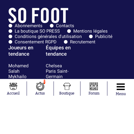
Abonnements
Contacts
La boutique SO PRESS
Mentions légales
Conditions générales d'utilisation
Publicité
Consentement RGPD
Recrutement
Joueurs en
Équipes en
tendance
tendance
Mohamed
Chelsea
Salah
Paris Saint-
Mykhailo
Germain
Mudryk
Bordeaux
0
Neymar
Olympique
Khalis Merah
lyonnais
Accueil
Actus
Boutique
Forum
Menu
Loïs Openda
FIFA
Moussa
Real Madrid
Niakhaté
RC Strasbourg
Nicolás
AC Milan
Tagliafico
France
Pavel Šulc
RC Lens
Josh Maja