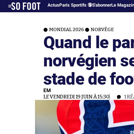
Actus
Paris Sportifs 🔞
S'abonner
Le Magazi
MONDIAL 2026
NORVÈGE
Quand le pa
norvégien s
stade de foo
EM
LE VENDREDI 19 JUIN À 15:30
1
RÉ