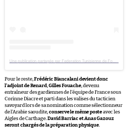
Une publication partagée par Federation Tunisienne de Football (@ftf.tn)
Pour le reste,
Frédéric Biancalani devient donc
l’adjoint de Renard
,
Gilles Fouache
, devenu
entraîneur des gardiennes de l’équipe de France sous
Corinne Diacre et parti dans les valises du tacticien
savoyard lors de sa nomination comme sélectionneur
de l’Arabie saoudite,
conserve le même poste
avec les
Aigles de Carthage.
David Barriac et Anas Gazouz
seront chargés de la préparation physique
.