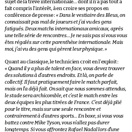
sujet de la trêve internationale… dont il n’a pas tout à
fait compris l’intérêt, à en croire ses propos en
conférence de presse :
« Dans le vestiaire
des Bleus
, on
connaissait pas mal de joueurs et j’ai vu des gens
fatigués. Deux matchs internationaux amicaux, après
une telle série de rencontres… Je ne sais pas si vous vous
êtes régalés sur cette parenthèse internationale. Mais
moi, j’ai vu des gens qui gèrent leur physique. »
Quant au classique, le technicien croit en l’exploit :
« Quand il y a plus de talent en face, vous devez trouver
des solutions à d’autres endroits. Et là, on parle de
collectif. Il faut pratiquement faire le match parfait,
mais on l’a déjà fait. On sait que nous sommes attendus,
le stade sera archicomble, et c’est le match entre les
deux équipes les plus titrées de France. C’est déjà plié
pour le titre, mais sur une seule rencontre et
contrairement à d’autres sports… En boxe, si vous vous
battez contre Mike Tyson, vous n’allez pas durer
longtemps. Si vous affrontez Rafael Nadal lors d’une