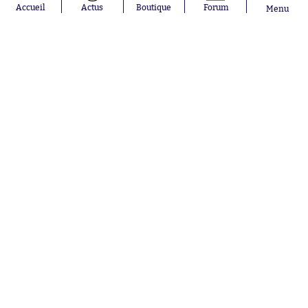
Accueil
Actus
Boutique
Forum
Menu
Franco
lyonnais
Mastantuono
AS Monaco
Orel Mangala
FC Barcelone
Rio Mavuba
Argentine
Rodri
RC Strasbourg
Mika Godts
Trabzonspor