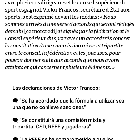
avec plusieurs dirigeants et le conseil supérieur du
sport espagnol, Victor Francos, secrétaire d’État aux
sports, s’est exprimé devant les médias :
«
Nous
sommes arrivés à une série d’accords qui seront rédigés
demain
[ce mercredi]
et signés par la fédération et le
Conseil supérieur du sport avec un accord très concret :
la constitution d’une commission mixte et tripartite
entre le conseil, la fédération et les joueuses, pour
pouvoir donner suite aux accords que nous avons
atteints et qui concernent plusieurs éléments.
»
Las declaraciones de Víctor Francos:
🗨 "Se ha acordado que la fórmula a utilizar sea
una que no conlleve sanciones"
🗨 "Se constituirá una comisión mixta y
tripartita: CSD, RFEF y jugadoras"
🗨 "La RFEF se ha comprometido a que los