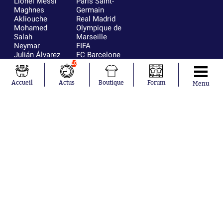
Lionel Messi
Paris Saint-
Maghnes
Germain
Akliouche
Real Madrid
Mohamed
Olympique de
Salah
Marseille
Neymar
FIFA
Julián Álvarez
FC Barcelone
Ferrán Torres
Argentine
10
Kilian Corredor
Olympique
Franco
lyonnais
Accueil
Actus
Boutique
Forum
Menu
Mastantuono
AS Monaco
Orel Mangala
RC Strasbourg
Rio Mavuba
Trabzonspor