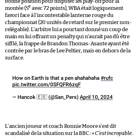
bonne position pour disputer les play-off pour la
e
montée (5
avec 72 points), WBA était logiquement
favori face à l’incontestable lanterne rouge du
championnat (20 unités de retard sur le premier non-
relégable). L’arbitre lui a pourtant donné un coup de
main en lui offrant un penalty qui n’aurait pas dû être
sifflé, la frappe de Brandon Thomas-Asante ayant été
contrée par le bras de Lee Peltier, mais en dehors de la
surface.
How on Earth is that a pen ahahahaha
#rufc
pic.twitter.com/0SFQFR6zqF
— Hancok 🇪🇪 (@San_Pers)
April 10, 2024
L’ancien joueur et coach Ronnie Moore s’est dit
scandalisé de la situation sur la BBC :
« C’est incroyable.