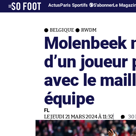
Actus
Paris Sportifs 🔞
S'abonner
Le Magazi
BELGIQUE
RWDM
Molenbeek m
d’un joueur
avec le mail
équipe
FL
LE JEUDI 21 MARS 2024 À 11:32
30