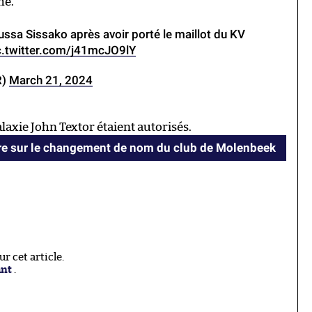
hé.
ssa Sissako après avoir porté le maillot du KV
c.twitter.com/j41mcJO9lY
R)
March 21, 2024
alaxie John Textor étaient autorisés.
ère sur le changement de nom du club de Molenbeek
 cet article.
ant
.