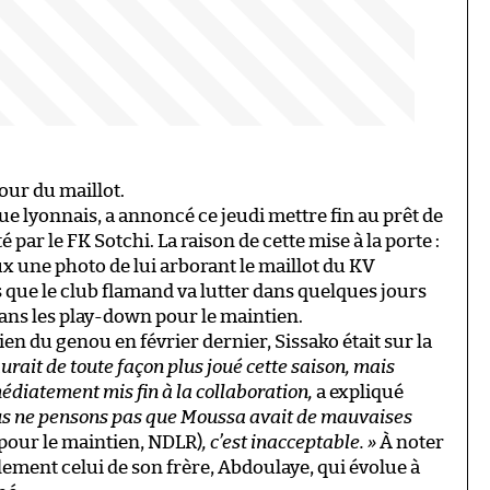
our du maillot.
ue lyonnais, a annoncé ce jeudi mettre fin au prêt de
par le FK Sotchi. La raison de cette mise à la porte :
ux une photo de lui arborant le maillot du KV
s que le club flamand va lutter dans quelques jours
ans les play-down pour le maintien.
n du genou en février dernier, Sissako était sur la
rait de toute façon plus joué cette saison, mais
médiatement mis fin à la collaboration
,
a expliqué
s ne pensons pas que Moussa avait de mauvaises
 pour le maintien, NDLR)
,
c’est inacceptable.
»
À noter
lement celui de son frère, Abdoulaye, qui évolue à