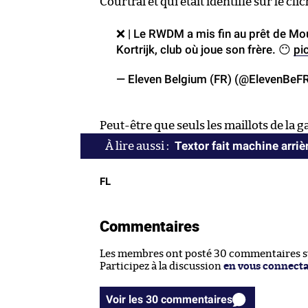
Courtrai et qui était identifié sur le clic
❌ | Le RWDM a mis fin au prêt de Mou
Kortrijk, club où joue son frère. 😶
pi
— Eleven Belgium (FR) (@ElevenBeF
Peut-être que seuls les maillots de la g
Textor fait machine arri
FL
Commentaires
Les membres ont posté 30 commentaires sur
Participez à la discussion
en vous connect
Voir les 30 commentaires