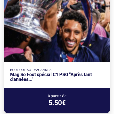
BOUTIQUE SO - MAGAZINES
Mag So Foot spécial C1 PSG "Après tant
d'années..."
à partir de
5.50€