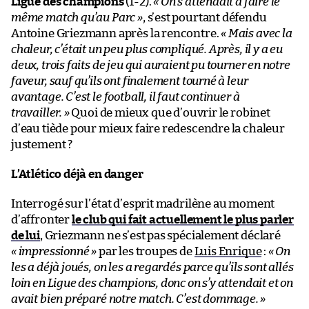
Ligue des champions
(1-2).
« On s’attendait à faire le
même match qu’au Parc »
, s’est pourtant défendu
Antoine Griezmann après la rencontre.
« Mais avec la
chaleur, c’était un peu plus compliqué. Après, il y a eu
deux, trois faits de jeu qui auraient pu tourner en notre
faveur, sauf qu’ils ont finalement tourné à leur
avantage. C’est le football, il faut continuer à
travailler. »
Quoi de mieux que d’ouvrir le robinet
d’eau tiède pour mieux faire redescendre la chaleur
justement ?
L’Atlético déjà en danger
Interrogé sur l’état d’esprit madrilène au moment
d’affronter
le club qui fait actuellement le plus parler
de lui
, Griezmann ne s’est pas spécialement déclaré
« impressionné »
par les troupes de
Luis Enrique
:
« On
les a déjà joués, on les a regardés parce qu’ils sont allés
loin en Ligue des champions, donc on s’y attendait et on
avait bien préparé notre match. C’est dommage.
»