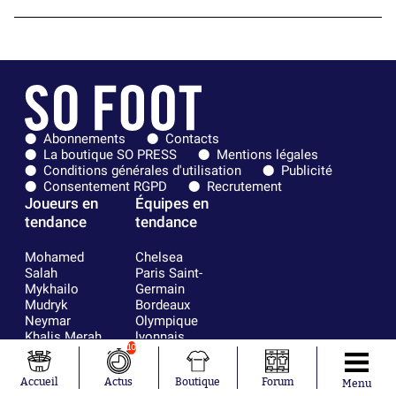
Abonnements
Contacts
La boutique SO PRESS
Mentions légales
Conditions générales d'utilisation
Publicité
Consentement RGPD
Recrutement
Joueurs en
Équipes en
tendance
tendance
Mohamed
Chelsea
Salah
Paris Saint-
Mykhailo
Germain
Mudryk
Bordeaux
Neymar
Olympique
Khalis Merah
lyonnais
10
Loïs Openda
FIFA
Moussa
Real Madrid
Niakhaté
RC Strasbourg
Accueil
Actus
Boutique
Forum
Menu