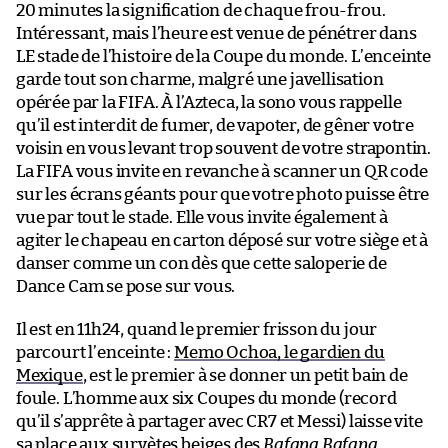
20 minutes la signification de chaque frou-frou.
Intéressant, mais l’heure est venue de pénétrer dans
LE stade de l’histoire de la Coupe du monde. L’enceinte
garde tout son charme, malgré une javellisation
opérée par la FIFA. À l’Azteca, la sono vous rappelle
qu’il est interdit de fumer, de vapoter, de gêner votre
voisin en vous levant trop souvent de votre strapontin.
La FIFA vous invite en revanche à scanner un QR code
sur les écrans géants pour que votre photo puisse être
vue par tout le stade. Elle vous invite également à
agiter le chapeau en carton déposé sur votre siège et à
danser comme un con dès que cette saloperie de
Dance Cam se pose sur vous.
Il est en 11h24, quand le premier frisson du jour
parcourt l’enceinte :
Memo Ochoa, le gardien du
Mexique
, est le premier à se donner un petit bain de
foule. L’homme aux six Coupes du monde (record
qu’il s’apprête à partager avec CR7 et Messi) laisse vite
sa place aux survètes beiges des
Bafana Bafana
,