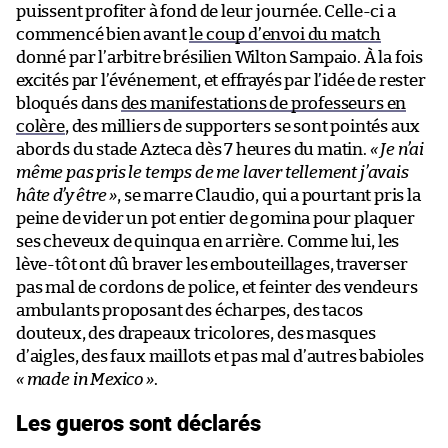
puissent profiter à fond de leur journée. Celle-ci a
commencé bien avant
le coup d’envoi du match
donné par l’arbitre brésilien Wilton Sampaio. À la fois
excités par l’événement, et effrayés par l’idée de rester
bloqués dans
des manifestations de professeurs en
colère
, des milliers de supporters se sont pointés aux
abords du stade Azteca dès 7 heures du matin.
« Je n’ai
même pas pris le temps de me laver tellement j’avais
hâte d’y être »
, se marre Claudio, qui a pourtant pris la
peine de vider un pot entier de gomina pour plaquer
ses cheveux de quinqua en arrière. Comme lui, les
lève-tôt ont dû braver les embouteillages, traverser
pas mal de cordons de police, et feinter des vendeurs
ambulants proposant des écharpes, des tacos
douteux, des drapeaux tricolores, des masques
d’aigles, des faux maillots et pas mal d’autres babioles
« made in Mexico »
.
Les gueros sont déclarés