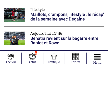
Lifestyle
Maillots, crampons, lifestyle : le récap’
de la semaine avec Dégaine
Aujourd'hui à 14:16
Benatia revient sur la bagarre entre
Rabiot et Rowe
10
Mercato
Un Brésilien débarque à Arsenal
Accueil
Actus
Boutique
Forum
Menu
Nos partenaires