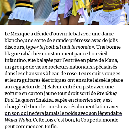
Le Mexique a décidé d’ouvrir le bal avec une dame
blanche, une sorte de grande prêtresse avec de jolis
discours, type
« le football unit le monde »
.
Une bonne
blague rabâchée constamment par ce bon vieil
Infantino, vite balayée par l’entrée en piste de Mana,
un groupe de vieux rockeurs nationaux spécialisés
dans les chansons à l’eau de rose. Leurs cuirs rouges
et leurs guitares électriques ont ensuite laissé la place
au reggaeton de DJ Balvin, entré en piste avec une
voiture en carton jaune tout droit sorti de
Breaking
Bad.
La
queen
Shakira, sapée en
cheerleader,
s’est
chargée de boucler un show résolument latino avec
un son qui ne fera jamais le poids avec son légendaire
Waka Waka
. Cette fois c’est bon, la Coupe du monde
peut commencer. Enfin.