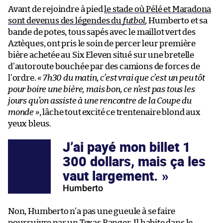
Avant de rejoindre à pied
le stade où Pélé et Maradona
sont devenus des légendes du
futbol
,
Humberto et sa
bande de potes, tous sapés avec le maillot vert des
Aztèques, ont pris le soin de percer leur première
bière achetée au Six Eleven situé sur une bretelle
d’autoroute bouchée par des camions de forces de
l’ordre.
« 7h30 du matin, c’est vrai que c’est un peu tôt
pour boire une bière, mais bon, ce n’est pas tous les
jours qu’on assiste à une rencontre de la Coupe du
monde »
, lâche tout excité ce trentenaire blond aux
yeux bleus.
J’ai payé mon billet 1
300 dollars, mais ça les
vaut largement.
Humberto
Non, Humberto n’a pas une gueule à se faire
poursuivre par un Texas Ranger. Il habite dans le