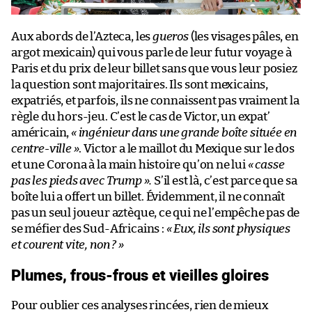
Aux abords de l’Azteca, les
gueros
(les visages pâles, en
argot mexicain) qui vous parle de leur futur voyage à
Paris et du prix de leur billet sans que vous leur posiez
la question sont majoritaires. Ils sont mexicains,
expatriés, et parfois, ils ne connaissent pas vraiment la
règle du hors-jeu. C’est le cas de Victor, un expat’
américain,
« ingénieur dans une grande boîte située en
centre-ville »
. Victor a le maillot du Mexique sur le dos
et une Corona à la main histoire qu’on ne lui
« casse
pas les pieds avec Trump »
.
S’il est là, c’est parce que sa
boîte lui a offert un billet. Évidemment, il ne connaît
pas un seul joueur aztèque, ce qui ne l’empêche pas de
se méfier des Sud-Africains :
« Eux, ils sont physiques
et courent vite, non ? »
Plumes, frous-frous et vieilles gloires
Pour oublier ces analyses rincées, rien de mieux