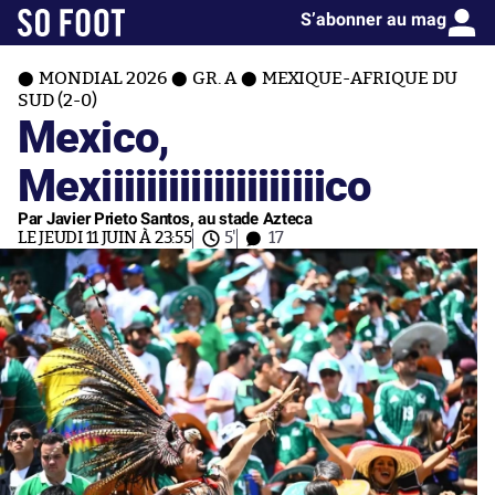
S’abonner au mag
MONDIAL 2026
GR. A
MEXIQUE-AFRIQUE DU
SUD (2-0)
Mexico,
Mexiiiiiiiiiiiiiiiiiiiico
Par Javier Prieto Santos, au stade Azteca
LE JEUDI 11 JUIN À 23:55
5'
17