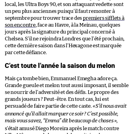
local, les Ultra Boys 90, et son attaquant vedette sont
un peu plus anciennes puisqu’il faut remonter à
septembre pour trouver trace des
premiers sifflets à
son encontre
, face au Havre, à la Meinau, quelques
jours après la signature du principal concerné à
Chelsea. S’il ne rejoindra Londres que l’été prochain,
cette dernière saison dans l’Hexagone est marquée
par cette défiance.
C’est toute l’année la saison du melon
Mais ça tombe bien, Emmanuel Emegha adore ça.
Grande gueule et melon tout aussi imposant, il semble
se nourrir de l’adversité et des défis. Le propre des
grands joueurs ? Peut-être. En tout cas, lui est
persuadé de faire partie de cette caste.
«
S’il nous avait
annoncé qu’il allait marquer ce soir ? C’est possible,
mais vous savez, “Emma” dit beaucoup de choses
»
,
s’était amusé Diego Moreira après le match contre