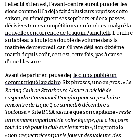
l’effectif s’il en est, l’avant-centre aurait pu aider les
siens comme il l’a déjà fait à plusieurs reprises cette
saison, en témoignent ses sept buts et deux passes
décisives toutes compétitions confondues, malgré
la
nouvelle concurrence de Joaquín Panichelli
. L’ombre
au tableau a toutefois doublé de volume dans la
matinée de mercredi, car s’il rate déjà son dixième
match depuis août, ce n’est, cette fois, pas à cause
d’une blessure.
Avant de partir en pause déj,
le club a publié un
communiqué lapidaire
. Six phrases, une en gras :
«
Le
Racing Club de Strasbourg Alsace a décidé de
suspendre Emmanuel Emegha pour sa prochaine
rencontre de Ligue 1, ce samedi 6 décembre à
Toulouse.
»
Si le RCSA assure que son capitaine
«
reste
un membre important de notre équipe, qui a toujours
tout donné pour le club sur le terrain
»
, il regrette le
«
non-respect récent par le joueur des valeurs, des