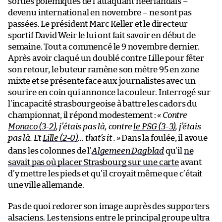
sorties polémiques de l’attaquant néerlandais –
devenu international en novembre – ne sont pas
passées. Le président Marc Keller et le directeur
sportif David Weir le lui ont fait savoir en début de
semaine. Tout a commencé le 9 novembre dernier.
Après avoir claqué un doublé contre Lille pour fêter
son retour, le buteur ramène son mètre 95 en zone
mixte et se présente face aux journalistes avec un
sourire en coin qui annonce la couleur. Interrogé sur
l’incapacité strasbourgeoise à battre les cadors du
championnat, il répond modestement :
« Contre
Monaco (3-2)
, j’étais pas là, contre
le PSG (3-3)
, j’étais
pas là. Et
Lille (2-0)
… that’s it .
»
Dans la foulée, il avoue
dans les colonnes de l’
Algemeen Dagblad
qu’il
ne
savait pas où placer Strasbourg sur une carte
avant
d’y mettre les pieds et qu’il croyait même que c’était
une ville allemande.
Pas de quoi redorer son image auprès des supporters
alsaciens. Les tensions entre le principal groupe ultra