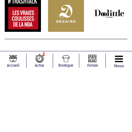
0
Accueil
Actus
Boutique
Forum
Menu
Abonnements
Contacts
La boutique SO PRESS
Mentions légales
Conditions générales d'utilisation
Publicité
Consentement RGPD
Recrutement
Joueurs en
Équipes en
tendance
tendance
Maghnes
Paris Saint-
Akliouche
Germain
Mohamed
Olympique de