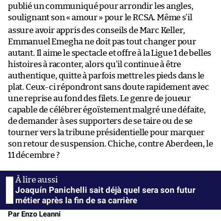
publié un communiqué pour arrondir les angles,
soulignant son «
amour
» pour le RCSA. Même s’il
assure avoir appris des conseils de Marc Keller,
Emmanuel Emegha ne doit pas tout changer pour
autant. Il aime le spectacle et offre à la Ligue 1 de belles
histoires à raconter, alors qu’il continue à être
authentique, quitte à parfois mettre les pieds dans le
plat. Ceux-ci répondront sans doute rapidement avec
une reprise au fond des filets. Le genre de joueur
capable de célébrer égoïstement malgré une défaite,
de demander à ses supporters de se taire ou de se
tourner vers la tribune présidentielle pour marquer
son retour de suspension. Chiche, contre Aberdeen, le
11 décembre ?
Joaquín Panichelli sait déjà quel sera son futur
métier après la fin de sa carrière
Par Enzo Leanni