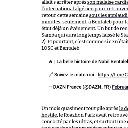
allait s’arrêter après
son malaise cardi
l’international algérien pour retrouve
retour cette semaine
sous les applaud
minutes, seulement, à Bentaleb pour fai
était déjà un évènement. Un but de ren
Samba qui aura longtemps laissé le Stad
2). Et pourtant, c’est comme si ce n’éta
LOSC et Bentaleb.
🔥 | La belle histoire de Nabil Bentale
🔗 Suivez le match ici :
https://t.co
— DAZN France (@DAZN_FR)
Februa
Un mois quasiment tout pile après
le 
hostile
, le Roazhon Park avait retrouvé
concocté par les ultras, et surtout un