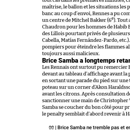
tout cas dans les premières minutes, ca
maîtrise, le ballon et les situations le
banc au coup d’envoi, Rennes a pu com
e
un centre de Mitchel Bakker (6
). Tout
Chaudron pour les hommes de Habib B
des Lillois pourtant privés de plusieu
Cabella, Matías Fernández-Pardo, etc.).
pompiers pour éteindre les flammes 
toujours aussi malicieux.
Brice Samba a longtemps retar
Les Rennais ont surtout pu remercier 
devant au tableau d’affichage avant la p
en sortant une parade du pied sur une 
poteau sur un corner d’Akon Haraldss
avant les citrons. Après consultation de
sanctionner une main de Christopher W
Samba se coucher du bon côté pour pr
le penalty semblait d’abord revenir à 
🧤 | Brice Samba ne tremble pas et em