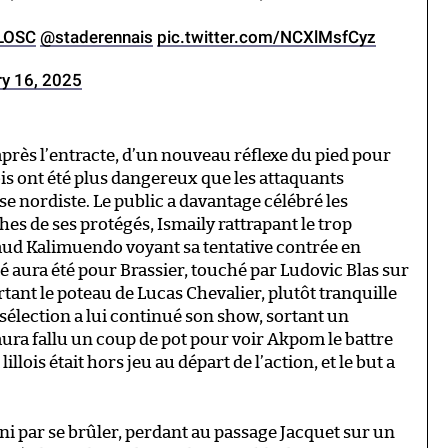
LOSC
@staderennais
pic.twitter.com/NCXlMsfCyz
ry 16, 2025
après l’entracte, d’un nouveau réflexe du pied pour
llois ont été plus dangereux que les attaquants
se nordiste. Le public a davantage célébré les
es de ses protégés, Ismaily rattrapant le trop
naud Kalimuendo voyant sa tentative contrée en
té aura été pour Brassier, touché par Ludovic Blas sur
tant le poteau de Lucas Chevalier, plutôt tranquille
 sélection a lui continué son show, sortant un
l aura fallu un coup de pot pour voir Akpom le battre
illois était hors jeu au départ de l’action, et le but a
fini par se brûler, perdant au passage Jacquet sur un