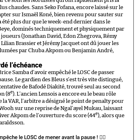
r ce sont les Nordistes qui ont rapidement pris la
s plus chaudes. Sans Seko Fofana, encore laissé sur le
pter sur Ismaël Koné, bien revenu pour sauter sur
 a été plus dur que le week-end dernier dans le
eye, dominés techniquement et physiquement par
rs joueurs (Jonathan David, Edon Zhegrova, Rémy
 Lilian Brassier et Jérémy Jacquet ont dû jouer les
allumées par Chuba Akpom ou Benjamin André,
dé l’échéance
Brice Samba d’avoir empêché le LOSC de passer
ause. Le gardien des Bleus s’est très vite distingué,
tentative de Bafodé Diakité, trouvé seul au second
e
on (8
). L’ancien Lensois a encore eu le beau rôle
 la VAR, l’arbitre a désigné le point de penalty pour
ooh sur une reprise de Ngal’ayel Mukau, laissant
e
iver Akpom de l’ouverture du score (44
), alors que
Haraldsson.
pêche le LOSC de mener avant la pause ! 😮‍💨