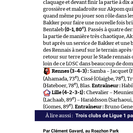
claquage et devant finir la partie à di
grossière et maladroite sur Akpom qui f
quand même pu jouer son rôle dans les de
Bakker pour faire une nouvelle fois bri
e
Bentaleb
(0-1, 80
)
. Passés à quatre der
la partie de manière très chaotique, A
but après un service de Bakker et une b
des Rennais à neuf sur le terrain apr
retour sur terre pour le Stade rennais 
loin de ce LOSC dans beaucoup de doma
Rennes (3-4-3) :
Samba – Jacquet (F
e
e
(Ahamada, 73
), Cissé (Olaigbe, 78
), T
e
(Hateboer, 78
), Blas.
Entraîneur :
Habi
Lille (4-2-3-1) :
Chevalier – Meunier,
e
(Lachaab, 89
) – Haraldsson (Sarhaoui,
e
(Gomes, 89
).
Entraîneur :
Bruno Genes
Trois clubs de Ligue 1 
Par Clément Gavard, au Roazhon Park