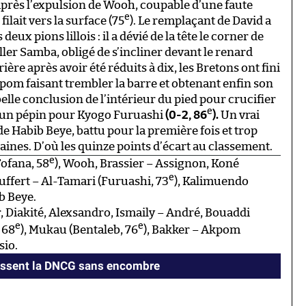
x après l’expulsion de Wooh, coupable d’une faute
e
ilait vers la surface (75
). Le remplaçant de David a
ux pions lillois : il a dévié de la tête le corner de
ller Samba, obligé de s’incliner devant le renard
rière après avoir été réduits à dix, les Bretons ont fini
kpom faisant trembler la barre et obtenant enfin son
elle conclusion de l’intérieur du pied pour crucifier
e
ès un pépin pour Kyogo Furuashi
(0-2, 86
).
Un vrai
de Habib Beye, battu pour la première fois et trop
ines. D’où les quinze points d’écart au classement.
e
ofana, 58
), Wooh, Brassier – Assignon, Koné
e
ruffert – Al-Tamari (Furuashi, 73
), Kalimuendo
b Beye.
 Diakité, Alexsandro, Ismaily – André, Bouaddi
e
e
 68
), Mukau (Bentaleb, 76
), Bakker – Akpom
io.
passent la DNCG sans encombre