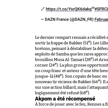
🔗
https://t.co/YsrQK6dakq
⁰⁰
#SFRC
— DAZN France (@DAZN_FR)
Februa
Le dernier rempart rennais a récidivé 
e
sortir la frappe de Bakker (51
). Les Li
bretons, peinant à déstabiliser la défen
exploits de Samba que les rares approch
e
brouillon Musa Al-Tamari (28
) et Ar
e
corner (24
). La plus grosse opportuni
un coup franc et auteur d’une tête heur
e
jusque-là (48
). Son copain de banc en
e
nouveau tir vicieux de Bakker (66
). I
sur une action billard, mais l’attaquant l
e
logiquement été refusé (68
).
Akpom a été récompensé
À force de jouer avec le feu, Rennes a 