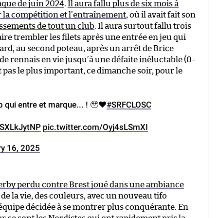
aque de juin 2024
.
Il aura fallu plus de six mois à
r la compétition et l’entraînement
, où il avait fait son
issements de tout un club
. Il aura surtout fallu trois
re trembler les filets après une entrée en jeu qui
ard, au second poteau, après un arrêt de Brice
e rennais en vie jusqu’à une défaite inéluctable (0-
it pas le plus important, ce dimanche soir, pour le
b qui entre et marque... ! 🥹❤️
#SRFCLOSC
/CSXLkJytNP
pic.twitter.com/Oyj4sLSmXI
ry 16, 2025
derby perdu contre Brest joué dans une ambiance
 de la vie, des couleurs, avec un nouveau tifo
e équipe décidée à se montrer plus conquérante. En